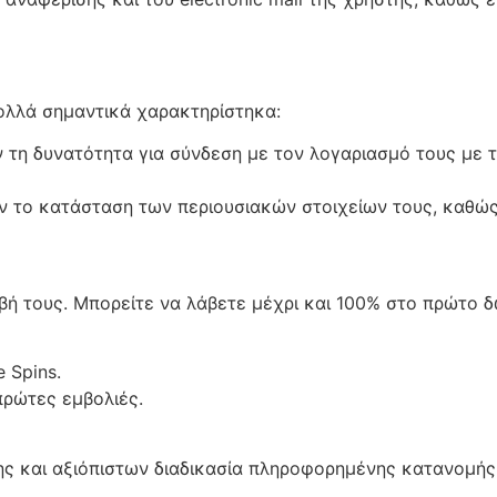
ολλά σημαντικά χαρακτηρίστηκα:
ν τη δυνατότητα για σύνδεση με τον λογαριασμό τους με
ουν το κατάσταση των περιουσιακών στοιχείων τους, καθ
ιβή τους. Μπορείτε να λάβετε μέχρι και 100% στο πρώτο 
 Spins.
 πρώτες εμβολιές.
ς και αξιόπιστων διαδικασία πληροφορημένης κατανομής