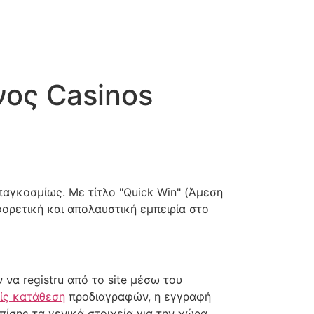
νος Casinos
 παγκοσμίως. Με τίτλο "Quick Win" (Άμεση
φορετική και απολαυστική εμπειρία στο
να registru από το site μέσω του
ίς κατάθεση
προδιαγραφών, η εγγραφή
πίσης τα γενικά στοιχεία για την χώρα