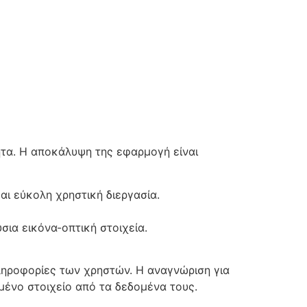
ητα. Η αποκάλυψη της εφαρμογή είναι
αι εύκολη χρηστική διεργασία.
σια εικόνα-οπτική στοιχεία.
ληροφορίες των χρηστών. Η αναγνώριση για
μένο στοιχείο από τα δεδομένα τους.