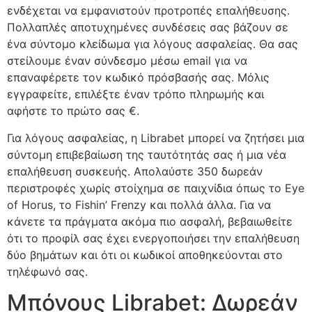
ενδέχεται να εμφανιστούν προτροπές επαλήθευσης.
Πολλαπλές αποτυχημένες συνδέσεις σας βάζουν σε
ένα σύντομο κλείδωμα για λόγους ασφαλείας. Θα σας
στείλουμε έναν σύνδεσμο μέσω email για να
επαναφέρετε τον κωδικό πρόσβασής σας. Μόλις
εγγραφείτε, επιλέξτε έναν τρόπο πληρωμής και
αφήστε το πρώτο σας €.
Για λόγους ασφαλείας, η Librabet μπορεί να ζητήσει μια
σύντομη επιβεβαίωση της ταυτότητάς σας ή μια νέα
επαλήθευση συσκευής. Απολαύστε 350 δωρεάν
περιστροφές χωρίς στοίχημα σε παιχνίδια όπως το Eye
of Horus, το Fishin’ Frenzy και πολλά άλλα. Για να
κάνετε τα πράγματα ακόμα πιο ασφαλή, βεβαιωθείτε
ότι το προφίλ σας έχει ενεργοποιήσει την επαλήθευση
δύο βημάτων και ότι οι κωδικοί αποθηκεύονται στο
τηλέφωνό σας.
Μπόνους Librabet: Δωρεάν