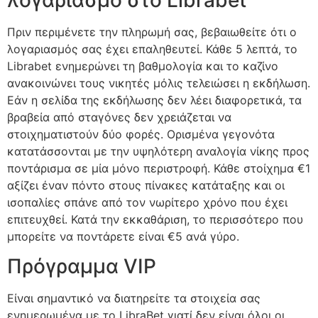
Πριν περιμένετε την πληρωμή σας, βεβαιωθείτε ότι ο
λογαριασμός σας έχει επαληθευτεί. Κάθε 5 λεπτά, το
Librabet ενημερώνει τη βαθμολογία και το καζίνο
ανακοινώνει τους νικητές μόλις τελειώσει η εκδήλωση.
Εάν η σελίδα της εκδήλωσης δεν λέει διαφορετικά, τα
βραβεία από σταγόνες δεν χρειάζεται να
στοιχηματιστούν δύο φορές. Ορισμένα γεγονότα
κατατάσσονται με την υψηλότερη αναλογία νίκης προς
ποντάρισμα σε μία μόνο περιστροφή. Κάθε στοίχημα €1
αξίζει έναν πόντο στους πίνακες κατάταξης και οι
ισοπαλίες σπάνε από τον νωρίτερο χρόνο που έχει
επιτευχθεί. Κατά την εκκαθάριση, το περισσότερο που
μπορείτε να ποντάρετε είναι €5 ανά γύρο.
Πρόγραμμα VIP
Είναι σημαντικό να διατηρείτε τα στοιχεία σας
ενημερωμένα με το LibraBet γιατί δεν είναι όλοι οι