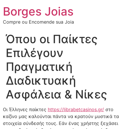
Borges Joias
Compre ou Encomende sua Joia
Όπου οι Παίκτες
Επιλέγουν
Πραγματική
Διαδικτυακή
Ασφάλεια & Νίκες
Οι Έλληνες παίκτες
https://librabetcasinos.gr/
στο
καζίνο μας καλούνται πάντα να κρατούν μυστικά τα
στοιχεία σύνδεσής τους. Εάν ένας χρήστης ξεχάσει