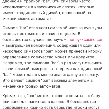
двойной и тройной “bar”. Эти символы часто
используются в классических слотах, которые
имеют традиционный дизайн, основанный на
механических автоматах.
Символ “bar” стал неотъемлемой частью культуры
игровых автоматов и казино в целом. В
большинстве случаев, money-x –
money-xcasino.com
– выигрышная комбинация, содержащая один или
несколько символов “bar”, может принести игроку
определенное количество монет или кредитов.
Например, три символа “bar” в ряд могут означать
значительный выигрыш, в то время как одинарный
“bar” может давать менее значительную выплату.
Это делает символ “bar” важным элементом в
механике игровых автоматов.
Кроме того, “bar” может также относиться к бару
или зоне для напитков в казино. В большинстве
современных казино есть бары, где игроки могут