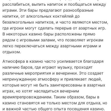
расслабиться, выпить напиток и пообщаться между
играми. Эти бары предлагают разнообразные
напитки, от алкогольных коктейлей до
безалкогольных напитков, и часто являются местом,
где игроки могут сделать перерыв от азартных игр.
В некоторых казино бары расположены прямо
рядом с игровыми залами, что позволяет игрокам
легко переключаться между азартными играми и
отдыхом.
Атмосфера в казино часто усиливается благодаря
наличию баров, где играют музыку, проходят
различные мероприятия и вечеринки. Это создает
непринужденную атмосферу и привлекает людей,
которые могут не быть заинтересованы в азартных
играх, но хотят насладиться вечерним
времяпрепровождением. Таким образом, бары в
казино становятся не только местом для отдыха, но
и важной частью общего опыта посещения казино.