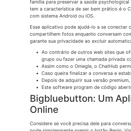
família para preservar a saúde psychologica
tem a característica de ser bem prático é o 
com sistema Android ou iOS.
Esse aplicativo pode ajudá-lo a se conectar
compartilhem fotos enquanto conversam com o
garante sua privacidade ao excluir automati
Ao contrário de outros web sites que o
grupo ou fazer uma chamada privada co
Assim como o Omegle, o ChatHub permit
Caso queira finalizar a conversa e esta
Depois de adquirir sua versão premium,
Este software program de código abert
Bigbluebutton: Um Apl
Online
Considere se você precisa dele para convers
pode simplesmente premir o botão Begin. Vi