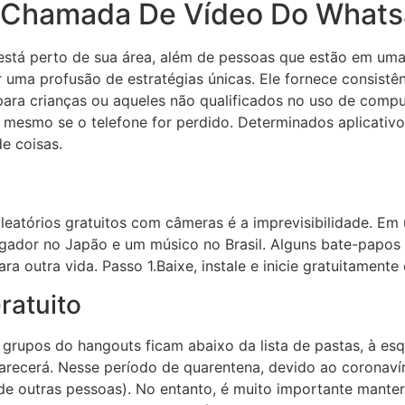
a Chamada De Vídeo Do What
está perto de sua área, além de pessoas que estão em um
r uma profusão de estratégias únicas. Ele fornece consistê
para crianças ou aqueles não qualificados no uso de compu
, mesmo se o telefone for perdido. Determinados aplicativ
de coisas.
eatórios gratuitos com câmeras é a imprevisibilidade. Em
jogador no Japão e um músico no Brasil. Alguns bate-papo
a outra vida. Passo 1.Baixe, instale e inicie gratuitament
ratuito
grupos do hangouts ficam abaixo da lista de pastas, à esq
recerá. Nesse período de quarentena, devido ao coronavír
de outras pessoas). No entanto, é muito importante manter