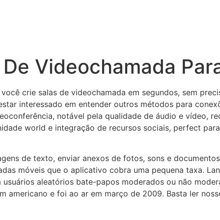
s De Videochamada Par
e você crie salas de videochamada em segundos, sem precis
star interessado em entender outros métodos para conex
eoconferência, notável pela qualidade de áudio e vídeo, r
idade world e integração de recursos sociais, perfect par
agens de texto, enviar anexos de fotos, sons e document
amadas móveis que o aplicativo cobra uma pequena taxa. L
a a usuários aleatórios bate-papos moderados ou não moder
 americano e foi ao ar em março de 2009. Basta ler nosso