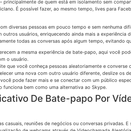
l – principalmente de quem está em isolamento sem compa
Ciclano. É possível fazer, ao mesmo tempo, lives para Fac
 com diversas pessoas em pouco tempo e sem nenhuma dific
utros usuários, enriquecendo ainda mais a experiência d
camente todas as conversas após algum tempo, evitando qu
ferecem a mesma experiência de bate-papo, aqui você pode
m o usuário.
e que você conheça pessoas aleatoriamente e converse c
belecer uma nova com outro usuário diferente, deslize os d
 você pode fazer mais e se conectar com um público especí
o funciona bem como uma alternativa ao Skype.
icativo De Bate-papo Por Víd
as casuais, reuniões de negócios ou conversas privadas. E
sualização de webcams através de Videochamada Aleatória 