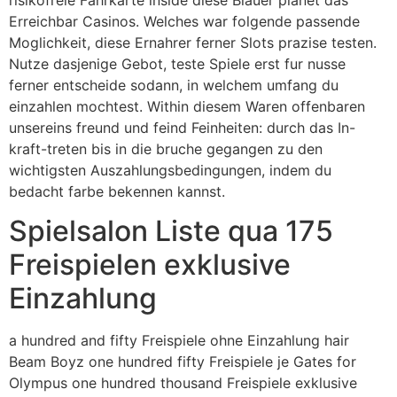
risikofreie Fahrkarte inside diese Blauer planet das
Erreichbar Casinos. Welches war folgende passende
Moglichkeit, diese Ernahrer ferner Slots prazise testen.
Nutze dasjenige Gebot, teste Spiele erst fur nusse
ferner entscheide sodann, in welchem umfang du
einzahlen mochtest. Within diesem Waren offenbaren
unsereins freund und feind Feinheiten: durch das In-
kraft-treten bis in die bruche gegangen zu den
wichtigsten Auszahlungsbedingungen, indem du
bedacht farbe bekennen kannst.
Spielsalon Liste qua 175
Freispielen exklusive
Einzahlung
a hundred and fifty Freispiele ohne Einzahlung hair
Beam Boyz one hundred fifty Freispiele je Gates for
Olympus one hundred thousand Freispiele exklusive