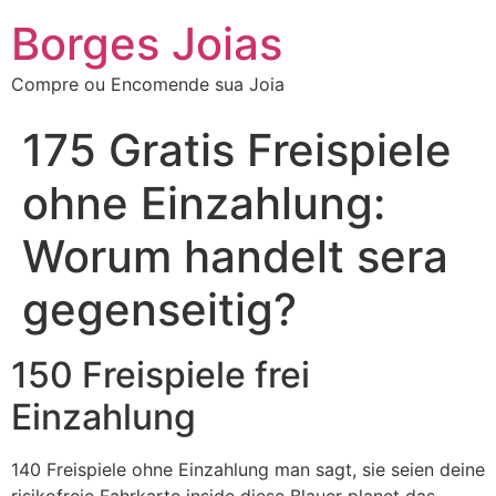
Borges Joias
Compre ou Encomende sua Joia
175 Gratis Freispiele
ohne Einzahlung:
Worum handelt sera
gegenseitig?
150 Freispiele frei
Einzahlung
140 Freispiele ohne Einzahlung man sagt, sie seien deine