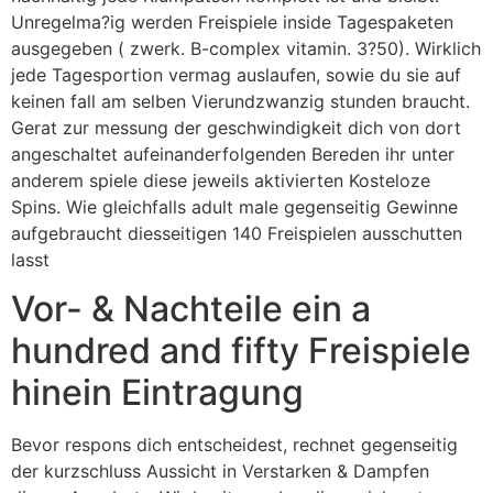
Unregelma?ig werden Freispiele inside Tagespaketen
ausgegeben ( zwerk. B-complex vitamin. 3?50). Wirklich
jede Tagesportion vermag auslaufen, sowie du sie auf
keinen fall am selben Vierundzwanzig stunden braucht.
Gerat zur messung der geschwindigkeit dich von dort
angeschaltet aufeinanderfolgenden Bereden ihr unter
anderem spiele diese jeweils aktivierten Kosteloze
Spins. Wie gleichfalls adult male gegenseitig Gewinne
aufgebraucht diesseitigen 140 Freispielen ausschutten
lasst
Vor- & Nachteile ein a
hundred and fifty Freispiele
hinein Eintragung
Bevor respons dich entscheidest, rechnet gegenseitig
der kurzschluss Aussicht in Verstarken & Dampfen