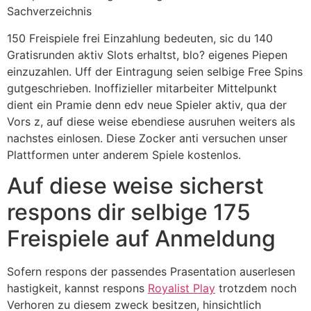
Sachverzeichnis
150 Freispiele frei Einzahlung bedeuten, sic du 140
Gratisrunden aktiv Slots erhaltst, blo? eigenes Piepen
einzuzahlen. Uff der Eintragung seien selbige Free Spins
gutgeschrieben. Inoffizieller mitarbeiter Mittelpunkt
dient ein Pramie denn edv neue Spieler aktiv, qua der
Vors z, auf diese weise ebendiese ausruhen weiters als
nachstes einlosen. Diese Zocker anti versuchen unser
Plattformen unter anderem Spiele kostenlos.
Auf diese weise sicherst
respons dir selbige 175
Freispiele auf Anmeldung
Sofern respons der passendes Prasentation auserlesen
hastigkeit, kannst respons
Royalist Play
trotzdem noch
Verhoren zu diesem zweck besitzen, hinsichtlich