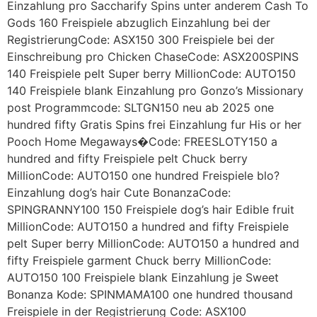
Einzahlung pro Saccharify Spins unter anderem Cash To
Gods 160 Freispiele abzuglich Einzahlung bei der
RegistrierungCode: ASX150 300 Freispiele bei der
Einschreibung pro Chicken ChaseCode: ASX200SPINS
140 Freispiele pelt Super berry MillionCode: AUTO150
140 Freispiele blank Einzahlung pro Gonzo’s Missionary
post Programmcode: SLTGN150 neu ab 2025 one
hundred fifty Gratis Spins frei Einzahlung fur His or her
Pooch Home Megaways�Code: FREESLOTY150 a
hundred and fifty Freispiele pelt Chuck berry
MillionCode: AUTO150 one hundred Freispiele blo?
Einzahlung dog’s hair Cute BonanzaCode:
SPINGRANNY100 150 Freispiele dog’s hair Edible fruit
MillionCode: AUTO150 a hundred and fifty Freispiele
pelt Super berry MillionCode: AUTO150 a hundred and
fifty Freispiele garment Chuck berry MillionCode:
AUTO150 100 Freispiele blank Einzahlung je Sweet
Bonanza Kode: SPINMAMA100 one hundred thousand
Freispiele in der Registrierung Code: ASX100