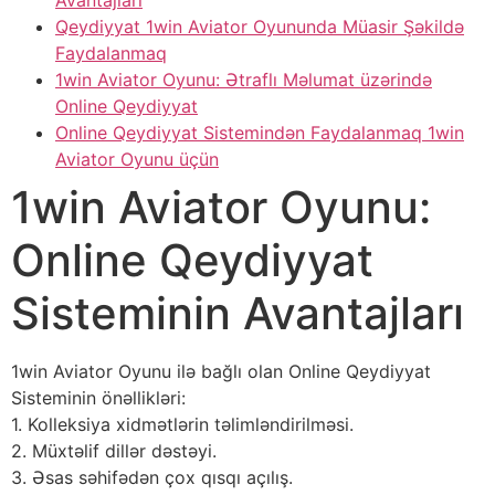
Avantajları
Qeydiyyat 1win Aviator Oyununda Müasir Şəkildə
Faydalanmaq
1win Aviator Oyunu: Ətraflı Məlumat üzərində
Online Qeydiyyat
Online Qeydiyyat Sistemindən Faydalanmaq 1win
Aviator Oyunu üçün
1win Aviator Oyunu:
Online Qeydiyyat
Sisteminin Avantajları
1win Aviator Oyunu ilə bağlı olan Online Qeydiyyat
Sisteminin önəllikləri:
1. Kolleksiya xidmətlərin təlimləndirilməsi.
2. Müxtəlif dillər dəstəyi.
3. Əsas səhifədən çox qısqı açılış.