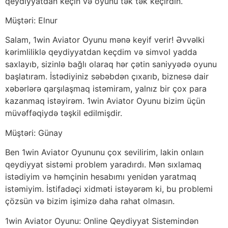
qeydiyyatdan keçin və oyunu tək tək keçirdin.
Müştəri: Elnur
Salam, 1win Aviator Oyunu mənə keyif verir! Əvvəlki
kərimliliklə qeydiyyatdan keçdim və simvol yadda
saxlayıb, sizinlə bağlı olaraq hər çətin saniyyədə oyunu
başlatıram. İstədiyiniz səbəbdən çıxarıb, biznesə dair
xəbərlərə qarşılaşmaq istəmiram, yalnız bir çox para
kazanmaq istəyirəm. 1win Aviator Oyunu bizim üçün
müvəffəqiydə təşkil edilmişdir.
Müştəri: Günay
Ben 1win Aviator Oyununu çox sevilirim, lakin onlаın
qeydiyyat sistəmi problem yaradırdı. Mən sıxlamaq
istədiyim və həmçinin hesabımı yenidən yaratmaq
istəmiyim. İstifadəçi xidməti istəyərəm ki, bu problemi
çözsün və bizim işimizə daha rahat olmasın.
1win Aviator Oyunu: Online Qeydiyyat Sistemindən