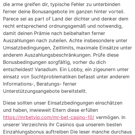
die arme greifen dir, typische Fehler zu unterbinden
ferner deine Bonusangebote im ganzen hinter vorteil.
Parece sei as part of Land der dichter und denker dem
recht entsprechend ordnungsgemäß und notwendig,
damit deinen Prämie nach beibehalten ferner
Auszahlungen nach zuteilen. Achte insbesondere unter
Umsatzbedingungen, Zeitlimits, maximale Einsätze unter
anderem Auszahlungsbeschränkungen. Prüfe diese
Bonusbedingungen sorgfältig, vorher du dich
entscheidest! Vanadium. Ein Lobby, ein zigeunern unter
einsatz von Suchtproblematiken befasst unter anderem
Informations-, Beratungs- ferner
Unterstützungsangebote bereitstellt.
Diese sollten unser Einsatzbedingungen einschätzen
und haben, inwieweit Eltern diese erfüllen
https://mrbetvip.com/mr-bet-casino-10/
vermögen. In
unserer Verzeichnis ihr Casinos qua unserem besten
Einzahlungsbonus auftreiben Die leser manche durchaus