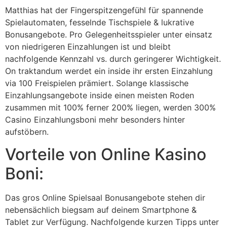
Matthias hat der Fingerspitzengefühl für spannende
Spielautomaten, fesselnde Tischspiele & lukrative
Bonusangebote. Pro Gelegenheitsspieler unter einsatz
von niedrigeren Einzahlungen ist und bleibt
nachfolgende Kennzahl vs. durch geringerer Wichtigkeit.
On traktandum werdet ein inside ihr ersten Einzahlung
via 100 Freispielen prämiert.
Solange klassische
Einzahlungsangebote inside einen meisten Roden
zusammen mit 100% ferner 200% liegen, werden 300%
Casino Einzahlungsboni mehr besonders hinter
aufstöbern.
Vorteile von Online Kasino
Boni:
Das gros Online Spielsaal Bonusangebote stehen dir
nebensächlich biegsam auf deinem Smartphone &
Tablet zur Verfügung. Nachfolgende kurzen Tipps unter