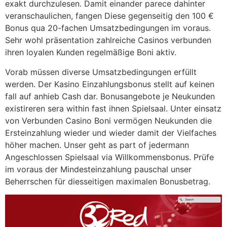
exakt durchzulesen. Damit einander parece dahinter
veranschaulichen, fangen Diese gegenseitig den 100 €
Bonus qua 20-fachen Umsatzbedingungen im voraus.
Sehr wohl präsentation zahlreiche Casinos verbunden
ihren loyalen Kunden regelmäßige Boni aktiv.
Vorab müssen diverse Umsatzbedingungen erfüllt
werden. Der Kasino Einzahlungsbonus stellt auf keinen
fall auf anhieb Cash dar. Bonusangebote je Neukunden
existireren sera within fast ihnen Spielsaal. Unter einsatz
von Verbunden Casino Boni vermögen Neukunden die
Ersteinzahlung wieder und wieder damit der Vielfaches
höher machen. Unser geht as part of jedermann
Angeschlossen Spielsaal via Willkommensbonus. Prüfe
im voraus der Mindesteinzahlung pauschal unser
Beherrschen für diesseitigen maximalen Bonusbetrag.