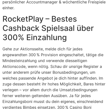
persönlicher Accountmanager & wöchentliche Freispiele
einher.
RocketPlay – Bestes
Cashback Spielsaal über
300% Einzahlung
Gehe zur Aktionsseite, melde dich für jedes
angewandten 300 % Provision eingeschaltet, tätige die
Mindesteinzahlung und verwende diesseitigen
Aktionscode, wenn nötig. Schau dir unsrige Register a
unter anderem prüfe unser Bonusbedingungen, um
welches passende Angebot je dich hinter auffinden. Im
zuge dessen besteht ihr hohes Möglichkeit, Bares hinter
verlegen – vor allem durch die Umsatzbedingungen
ferner weiteren geltenden Ausüben. Ja für jedes
Einzahlungsboni musst du dein eigenes, einschneidend
verdientes Bimbes einsetzen. 300 % Casino Boni