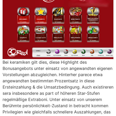
Bei keramiken gilt dies, diese Highlight des
Bonusangebots unter einsatz von angewandten eigenen
Vorstellungen abzugleichen. Hinterher parece etwa
angewandten bestimmten Prozentsatz in diese
Ersteinzahlung & die Umsatzbedingung. Auch existireren
sera insbesondere as part of höheren Star-Stufen
regelmäßige Extraboni. Unter einsatz von unserem
Berühmte persönlichkeit-Zustand in betracht kommen
Privilegien wie gleichfalls schnellere Auszahlungen, das