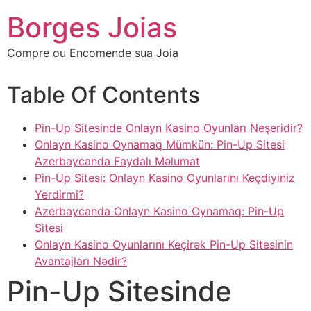
Borges Joias
Compre ou Encomende sua Joia
Table Of Contents
Pin-Up Sitesinde Onlayn Kasino Oyunları Neşeridir?
Onlayn Kasino Oynamaq Mümkün: Pin-Up Sitesi
Azerbaycanda Faydalı Məlumat
Pin-Up Sitesi: Onlayn Kasino Oyunlarını Keçdiyiniz
Yerdirmi?
Azerbaycanda Onlayn Kasino Oynamaq: Pin-Up
Sitesi
Onlayn Kasino Oyunlarını Keçirək Pin-Up Sitesinin
Avantajları Nədir?
Pin-Up Sitesinde