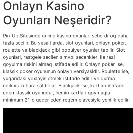
Onlayn Kasino
Oyunları Neşeridir?
Pin-Up Sitesinde online kasino oyunlari seherdiroq daha
fazla secilir. Bu vəsaitlarda, slot oyunlari, onlayn poker,
roulette və blackjack gibi populyer oyunlar tapilir. Slot
oyunlari, rastgele secilen simvol secenkleri ile razi
qoyulma riskini almaq istifade edilir. Onlayn poker ise,
klassik poker oyununun onlayn versiyasidir. Roulette ise,
yuqaridaki yoxlayis etmek istifade edilir ve qurma
edilmis xutlara saldirilar. Blackjack ise, kartlari istifade
eden klassik oyunudur, hemin kartlari qoymaqla
minimum 21-e qeder eden reqem elavesiyle yenilik edilir.