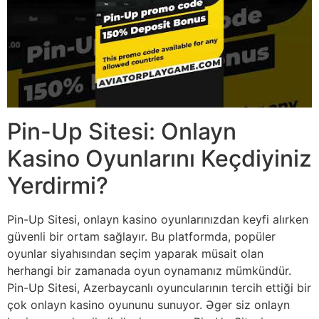
Pin-Up Sitesi: Onlayn
Kasino Oyunlarını Keçdiyiniz
Yerdirmi?
Pin-Up Sitesi, onlayn kasino oyunlarınızdan keyfi alırken
güvenli bir ortam sağlayır. Bu platformda, popüler
oyunlar siyahısından seçim yaparak müsait olan
herhangi bir zamanada oyun oynamanız mümkündür.
Pin-Up Sitesi, Azerbaycanlı oyuncularının tercih ettiği bir
çok onlayn kasino oyununu sunuyor. Əgər siz onlayn