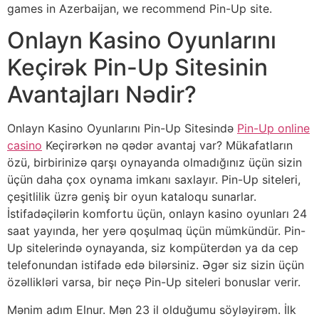
games in Azerbaijan, we recommend Pin-Up site.
Onlayn Kasino Oyunlarını
Keçirək Pin-Up Sitesinin
Avantajları Nədir?
Onlayn Kasino Oyunlarını Pin-Up Sitesində
Pin-Up online
casino
Keçirərkən nə qədər avantaj var? Mükafatların
özü, birbirinizə qarşı oynayanda olmadığınız üçün sizin
üçün daha çox oynama imkanı saxlayır. Pin-Up siteleri,
çeşitlilik üzrə geniş bir oyun kataloqu sunarlar.
İstifadəçilərin komfortu üçün, onlayn kasino oyunları 24
saat yayında, her yerə qoşulmaq üçün mümkündür. Pin-
Up sitelerində oynayanda, siz kompüterdən ya da cep
telefonundan istifadə edə bilərsiniz. Əgər siz sizin üçün
özəllikləri varsa, bir neçə Pin-Up siteleri bonuslar verir.
Mənim adım Elnur. Mən 23 il olduğumu söyləyirəm. İlk