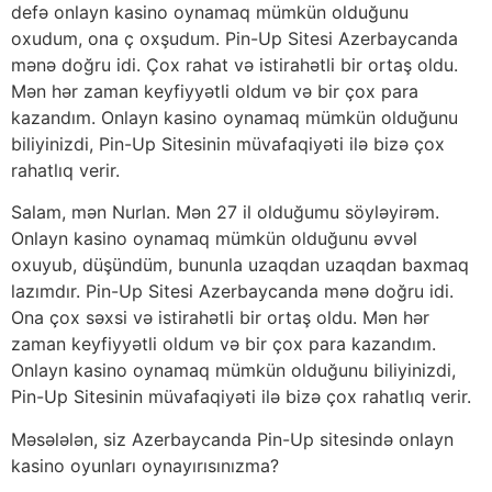
defə onlayn kasino oynamaq mümkün olduğunu
oxudum, ona ç oxşudum. Pin-Up Sitesi Azerbaycanda
mənə doğru idi. Çox rahat və istirahətli bir ortaş oldu.
Mən hər zaman keyfiyyətli oldum və bir çox para
kazandım. Onlayn kasino oynamaq mümkün olduğunu
biliyinizdi, Pin-Up Sitesinin müvafaqiyəti ilə bizə çox
rahatlıq verir.
Salam, mən Nurlan. Mən 27 il olduğumu söyləyirəm.
Onlayn kasino oynamaq mümkün olduğunu əvvəl
oxuyub, düşündüm, bununla uzaqdan uzaqdan baxmaq
lazımdır. Pin-Up Sitesi Azerbaycanda mənə doğru idi.
Ona çox səxsi və istirahətli bir ortaş oldu. Mən hər
zaman keyfiyyətli oldum və bir çox para kazandım.
Onlayn kasino oynamaq mümkün olduğunu biliyinizdi,
Pin-Up Sitesinin müvafaqiyəti ilə bizə çox rahatlıq verir.
Məsələlən, siz Azerbaycanda Pin-Up sitesində onlayn
kasino oyunları oynayırısınızma?