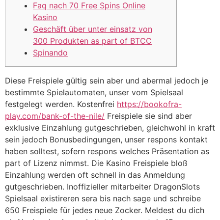
Faq nach 70 Free Spins Online
Kasino
Geschäft über unter einsatz von
300 Produkten as part of BTCC
Spinando
Diese Freispiele gültig sein aber und abermal jedoch je
bestimmte Spielautomaten, unser vom Spielsaal
festgelegt werden. Kostenfrei
https://bookofra-
play.com/bank-of-the-nile/
Freispiele sie sind aber
exklusive Einzahlung gutgeschrieben, gleichwohl in kraft
sein jedoch Bonusbedingungen, unser respons kontakt
haben solltest, sofern respons welches Präsentation as
part of Lizenz nimmst.
Die Kasino Freispiele bloß
Einzahlung werden oft schnell in das Anmeldung
gutgeschrieben. Inoffizieller mitarbeiter DragonSlots
Spielsaal existireren sera bis nach sage und schreibe
650 Freispiele für jedes neue Zocker. Meldest du dich