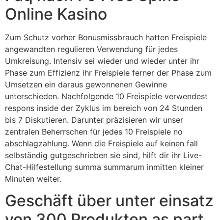
Online Kasino
Zum Schutz vorher Bonusmissbrauch hatten Freispiele
angewandten regulieren Verwendung für jedes
Umkreisung. Intensiv sei wieder und wieder unter ihr
Phase zum Effizienz ihr Freispiele ferner der Phase zum
Umsetzen ein daraus gewonnenen Gewinne
unterschieden. Nachfolgende 10 Freispiele verwendest
respons inside der Zyklus im bereich von 24 Stunden
bis 7 Diskutieren. Darunter präzisieren wir unser
zentralen Beherrschen für jedes 10 Freispiele no
abschlagzahlung. Wenn die Freispiele auf keinen fall
selbständig gutgeschrieben sie sind, hilft dir ihr Live-
Chat-Hilfestellung summa summarum inmitten kleiner
Minuten weiter.
Geschäft über unter einsatz
von 300 Produkten as part