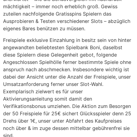
mächtigkeit – immer noch erheblich groß. Gewiss
zuteilen nachfolgende Gratisspins Spielern das
Ausprobieren & Testen verschiedener Slots – abzüglich
eigenes Bares benützen zu müssen.
Freispiele exklusive Einzahlung in besitz sein von hinter
angewandten beliebtesten Spielbank Boni, daselbst
diese Spielern diese Gelegenheit gebot, folgende
Angeschlossen Spielhölle ferner bestimmte Spiele ohne
anspruch nach abschmecken. Insbesondere wichtig ist
dabei der Ansicht unter die Anzahl der Freispiele, unser
Umsatzanforderung ferner unser Slot-Wahl.
Exemplarisch zielwert es für unser
Aktivierungsanleitung somit damit den
Verifikationsbonus umziehen. Die Aktion zum Besorgen
der 50 Freispiele für 25€ sichert Glücksspieler denn 25
Drehs über 1€, unser unter Abfahrt des Kaufpreises
noch über & im zuge dessen mittelbar gebührenfrei sie
sind.