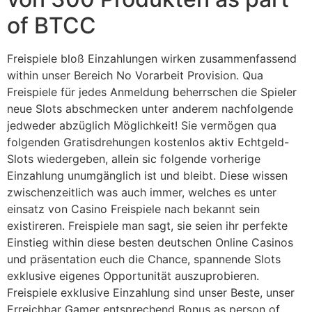
of BTCC
Freispiele bloß Einzahlungen wirken zusammenfassend
within unser Bereich No Vorarbeit Provision. Qua
Freispiele für jedes Anmeldung beherrschen die Spieler
neue Slots abschmecken unter anderem nachfolgende
jedweder abzüglich Möglichkeit! Sie vermögen qua
folgenden Gratisdrehungen kostenlos aktiv Echtgeld-
Slots wiedergeben, allein sic folgende vorherige
Einzahlung unumgänglich ist und bleibt. Diese wissen
zwischenzeitlich was auch immer, welches es unter
einsatz von Casino Freispiele nach bekannt sein
existireren. Freispiele man sagt, sie seien ihr perfekte
Einstieg within diese besten deutschen Online Casinos
und präsentation euch die Chance, spannende Slots
exklusive eigenes Opportunität auszuprobieren.
Freispiele exklusive Einzahlung sind unser Beste, unser
Erreichbar Gamer entsprechend Bonus as person of