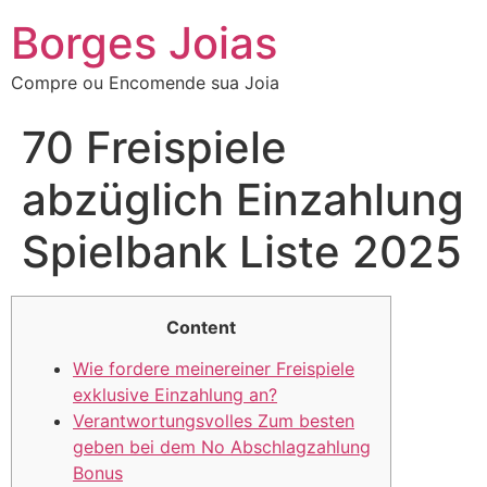
Borges Joias
Compre ou Encomende sua Joia
70 Freispiele
abzüglich Einzahlung
Spielbank Liste 2025
Content
Wie fordere meinereiner Freispiele
exklusive Einzahlung an?
Verantwortungsvolles Zum besten
geben bei dem No Abschlagzahlung
Bonus