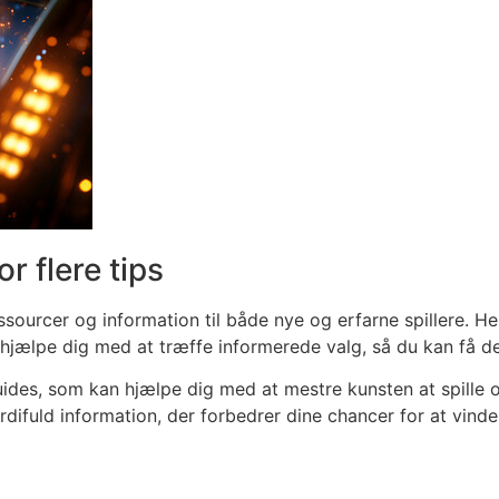
r flere tips
sourcer og information til både nye og erfarne spillere. He
at hjælpe dig med at træffe informerede valg, så du kan få d
ides, som kan hjælpe dig med at mestre kunsten at spille on
ærdifuld information, der forbedrer dine chancer for at vinde.