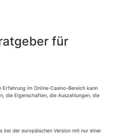
ratgeber für
en Erfahrung im Online-Casino-Bereich kann
ln, die Eigenschaften, die Auszahlungen, die
s bei der europäischen Version mit nur einer