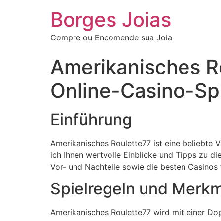
Borges Joias
Compre ou Encomende sua Joia
Amerikanisches Ro
Online-Casino-Spi
Einführung
Amerikanisches Roulette77 ist eine beliebte 
ich Ihnen wertvolle Einblicke und Tipps zu di
Vor- und Nachteile sowie die besten Casinos 
Spielregeln und Merk
Amerikanisches Roulette77 wird mit einer Dopp