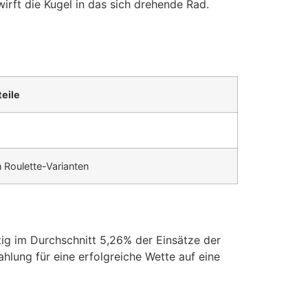
wirft die Kugel in das sich drehende Rad.
eile
 Roulette-Varianten
ig im Durchschnitt 5,26% der Einsätze der
ahlung für eine erfolgreiche Wette auf eine