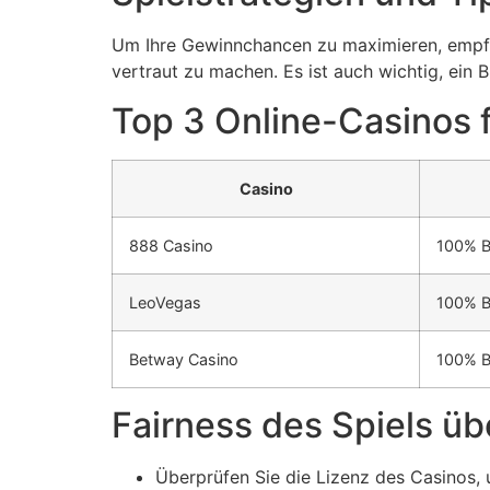
Um Ihre Gewinnchancen zu maximieren, empfeh
vertraut zu machen. Es ist auch wichtig, ein
Top 3 Online-Casinos 
Casino
888 Casino
100% B
LeoVegas
100% B
Betway Casino
100% B
Fairness des Spiels ü
Überprüfen Sie die Lizenz des Casinos, um