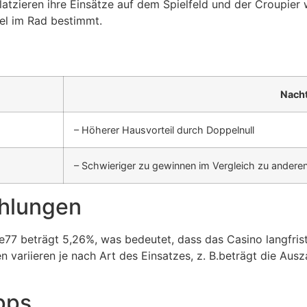
platzieren ihre Einsätze auf dem Spielfeld und der Croupier 
el im Rad bestimmt.
Nacht
– Höherer Hausvorteil durch Doppelnull
– Schwieriger zu gewinnen im Vergleich zu anderen
ahlungen
77 beträgt 5,26%, was bedeutet, dass das Casino langfrist
n variieren je nach Art des Einsatzes, z. B.beträgt die Ausz
pps