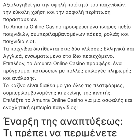
Αξιολογηθεί για την υψηλή ποιότητά του παιχνιδιών,
την εύκολη χρήση και την ασφαλή περίπτωση
παραστάσεων.
Το Amunra Online Casino προσφέρει ένα πλήρες πεδίο
παιχνιδιών, συμπεριλαμβανομένων πόκερ, ρολιάς και
παιχνιδιά slot.
Τα παιχνίδια διατίθενται στις δύο γλώσσες Ελληνικά και
Αγγλικά, ενσωματωμένα στο ίδιο περιεχόμενο.
Επιπλέον, το Amunra Online Casino προσφέρει ένα
πρόγραμμα πιστώσεων με πολλές επιλογές πληρωμής
και ανάλυσης.
Το καζίνο είναι διαθέσιμο για όλες τις πλατφόρμες,
συμπεριλαμβανομένης κι εκείνης της κινητής.
Επιλέξτε το Amunra Online Casino για μια ασφαλής και
ενοχλητική εμπειρία παιγνίδιος!
Έναρξη της αναπτύξεως:
Τι πρέπει να περιμένετε