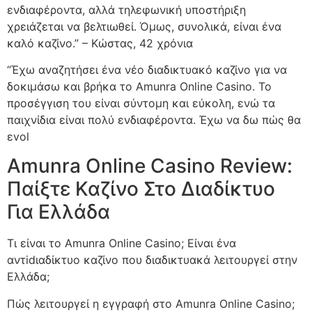
ενδιαφέροντα, αλλά τηλεφωνική υποστήριξη
χρειάζεται να βελτιωθεί. Όμως, συνολικά, είναι ένα
καλό καζίνο.” – Κώστας, 42 χρόνια
“Έχω αναζητήσει ένα νέο διαδικτυακό καζίνο για να
δοκιμάσω και βρήκα το Amunra Online Casino. Το
προσέγγιση του είναι σύντομη και εύκολη, ενώ τα
παιχνίδια είναι πολύ ενδιαφέροντα. Έχω να δω πώς θα
εvol
Amunra Online Casino Review:
Παίξτε Καζίνο Στο Διαδίκτυο
Για Ελλάδα
Τι είναι το Amunra Online Casino; Είναι ένα
αντidιαδίκτυο καζίνο που διαδικτυακά λειτουργεί στην
Ελλάδα;
Πώς λειτουργεί η εγγραφή στο Amunra Online Casino;