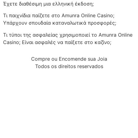
Έχετε διαθέσιμη μια ελληνική έκδοση;
Τι παιχνίδια παίζετε στο Amunra Online Casino;
Υπάρχουν σπουδαία καταναλωτικά προσφορές;
Τι τύποι της ασφαλείας χρησιμοποιεί το Amunra Online
Casino; Είναι ασφαλές να παίξετε στο καζίνο;
Compre ou Encomende sua Joia
Todos os direitos reservados