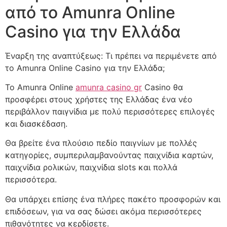
από το Amunra Online
Casino για την Ελλάδα
Έναρξη της αναπτύξεως: Τι πρέπει να περιμένετε από
το Amunra Online Casino για την Ελλάδα;
Το Amunra Online
amunra casino gr
Casino θα
προσφέρει στους χρήστες της Ελλάδας ένα νέο
περιβάλλον παιγνίδια με πολύ περισσότερες επιλογές
και διασκέδαση.
Θα βρείτε ένα πλούσιο πεδίο παιγνίων με πολλές
κατηγορίες, συμπεριλαμβανούντας παιχνίδια καρτών,
παιχνίδια ρολικών, παιχνίδια slots και πολλά
περισσότερα.
Θα υπάρχει επίσης ένα πλήρες πακέτο προσφορών και
επιδόσεων, για να σας δώσει ακόμα περισσότερες
πιθανότητες να κερδίσετε.