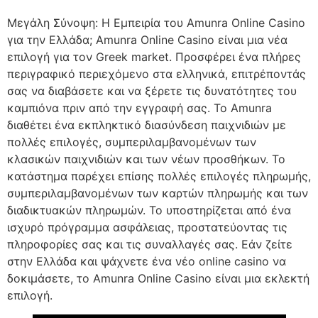
Μεγάλη Σύνοψη: Η Εμπειρία του Amunra Online Casino
για την Ελλάδα; Amunra Online Casino είναι μια νέα
επιλογή για τον Greek market. Προσφέρει ένα πλήρες
περιγραφικό περιεχόμενο στα ελληνικά, επιτρέποντάς
σας να διαβάσετε και να ξέρετε τις δυνατότητες του
καμπιόνα πριν από την εγγραφή σας. Το Amunra
διαθέτει ένα εκπληκτικό διασύνδεση παιχνιδιών με
πολλές επιλογές, συμπεριλαμβανομένων των
κλασικών παιχνιδιών και των νέων προσθήκων. Το
κατάστημα παρέχει επίσης πολλές επιλογές πληρωμής,
συμπεριλαμβανομένων των καρτών πληρωμής και των
διαδικτυακών πληρωμών. Το υποστηρίζεται από ένα
ισχυρό πρόγραμμα ασφάλειας, προστατεύοντας τις
πληροφορίες σας και τις συναλλαγές σας. Εάν ζείτε
στην Ελλάδα και ψάχνετε ένα νέο online casino να
δοκιμάσετε, το Amunra Online Casino είναι μια εκλεκτή
επιλογή.