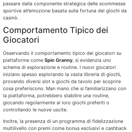
passare dalla componente strategica delle scommesse
sportive all’emozione basata sulla fortuna dei giochi da
casinò.
Comportamento Tipico dei
Giocatori
Osservando il comportamento tipico dei giocatori su
piattaforme come
Spin Granny
, si evidenzia uno
schema di esplorazione e routine. I nuovi giocatori
iniziano spesso esplorando la vasta libreria di giochi,
provando diversi slot e giochi da tavolo per scoprire
cosa preferiscono. Man mano che si familiarizzano con
la piattaforma, potrebbero stabilire una routine,
giocando regolarmente ai loro giochi preferiti o
controllando le nuove uscite.
Inoltre, la presenza di un programma di fidelizzazione
multilivello con premi come bonus esclusivi e cashback