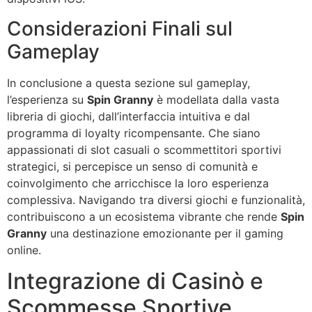
Considerazioni Finali sul
Gameplay
In conclusione a questa sezione sul gameplay,
l’esperienza su
Spin Granny
è modellata dalla vasta
libreria di giochi, dall’interfaccia intuitiva e dal
programma di loyalty ricompensante. Che siano
appassionati di slot casuali o scommettitori sportivi
strategici, si percepisce un senso di comunità e
coinvolgimento che arricchisce la loro esperienza
complessiva. Navigando tra diversi giochi e funzionalità,
contribuiscono a un ecosistema vibrante che rende
Spin
Granny
una destinazione emozionante per il gaming
online.
Integrazione di Casinò e
Scommesse Sportive