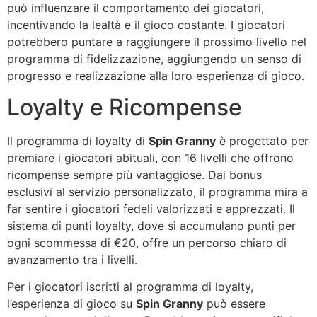
può influenzare il comportamento dei giocatori,
incentivando la lealtà e il gioco costante. I giocatori
potrebbero puntare a raggiungere il prossimo livello nel
programma di fidelizzazione, aggiungendo un senso di
progresso e realizzazione alla loro esperienza di gioco.
Loyalty e Ricompense
Il programma di loyalty di
Spin Granny
è progettato per
premiare i giocatori abituali, con 16 livelli che offrono
ricompense sempre più vantaggiose. Dai bonus
esclusivi al servizio personalizzato, il programma mira a
far sentire i giocatori fedeli valorizzati e apprezzati. Il
sistema di punti loyalty, dove si accumulano punti per
ogni scommessa di €20, offre un percorso chiaro di
avanzamento tra i livelli.
Per i giocatori iscritti al programma di loyalty,
l’esperienza di gioco su
Spin Granny
può essere