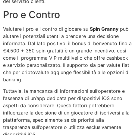
del servizio clienti.
Pro e Contro
Valutare i pro e i contro di giocare su
Spin Granny
può
aiutare i potenziali utenti a prendere una decisione
informata. Dal lato positivo, il bonus di benvenuto fino a
€4.500 + 350 spin gratuiti è un grande incentivo, così
come il programma VIP multilivello che offre cashback
e servizio personalizzato. Il supporto sia per valute fiat
che per criptovalute aggiunge flessibilità alle opzioni di
banking.
Tuttavia, la mancanza di informazioni sull’operatore e
l’assenza di un’app dedicata per dispositivi iOS sono
aspetti da considerare. Questi fattori potrebbero
influenzare la decisione di un giocatore di iscriversi alla
piattaforma, specialmente se dà priorità alla
trasparenza sull’operatore o utilizza esclusivamente
dispositivi iOS.