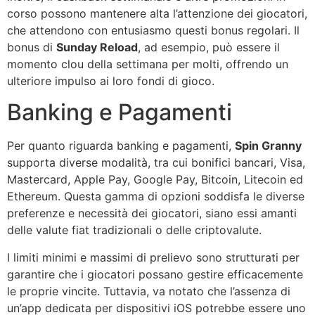
corso possono mantenere alta l’attenzione dei giocatori,
che attendono con entusiasmo questi bonus regolari. Il
bonus di
Sunday Reload
, ad esempio, può essere il
momento clou della settimana per molti, offrendo un
ulteriore impulso ai loro fondi di gioco.
Banking e Pagamenti
Per quanto riguarda banking e pagamenti,
Spin Granny
supporta diverse modalità, tra cui bonifici bancari, Visa,
Mastercard, Apple Pay, Google Pay, Bitcoin, Litecoin ed
Ethereum. Questa gamma di opzioni soddisfa le diverse
preferenze e necessità dei giocatori, siano essi amanti
delle valute fiat tradizionali o delle criptovalute.
I limiti minimi e massimi di prelievo sono strutturati per
garantire che i giocatori possano gestire efficacemente
le proprie vincite. Tuttavia, va notato che l’assenza di
un’app dedicata per dispositivi iOS potrebbe essere uno