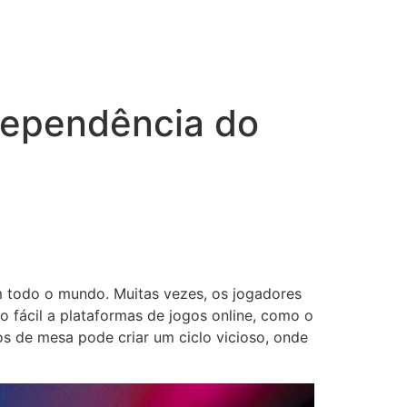
dependência do
 todo o mundo. Muitas vezes, os jogadores
 fácil a plataformas de jogos online, como o
os de mesa pode criar um ciclo vicioso, onde