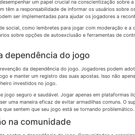
desempenhar um papel crucial na conscientização sobre 
m têm a responsabilidade de informar os usuários sobre o
odem ser implementadas para ajudar os jogadores a reconh
de social, como lembretes para jogar com moderação e a d
uários sobre opções de autoexclusão e ferramentas de cont
 a dependência do jogo
revenção da dependência do jogo. Jogadores podem adota
jogo e manter um registro das suas apostas. Isso não apen
eiro investidos no jogo.
de jogo seguro e saudável. Jogar apenas em plataformas li
ser uma maneira eficaz de evitar armadilhas comuns. O s
s que sentem que seu jogo está se tornando problemático.
ão na comunidade