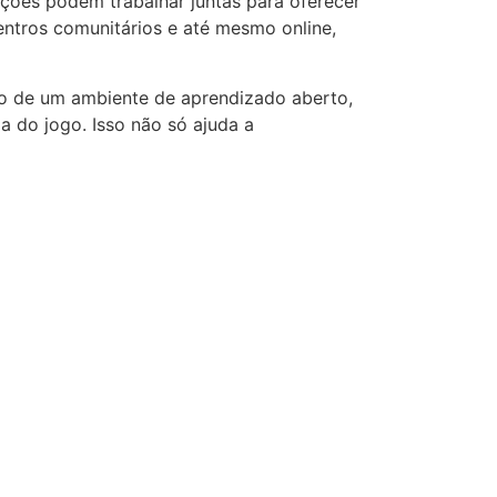
ções podem trabalhar juntas para oferecer
entros comunitários e até mesmo online,
ção de um ambiente de aprendizado aberto,
a do jogo. Isso não só ajuda a