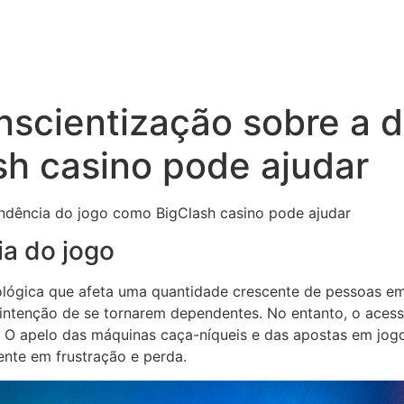
scientização sobre a 
sh casino pode ajudar
ndência do jogo como BigClash casino pode ajudar
a do jogo
lógica que afeta uma quantidade crescente de pessoas em
intenção de se tornarem dependentes. No entanto, o acesso
o. O apelo das máquinas caça-níqueis e das apostas em jog
ente em frustração e perda.