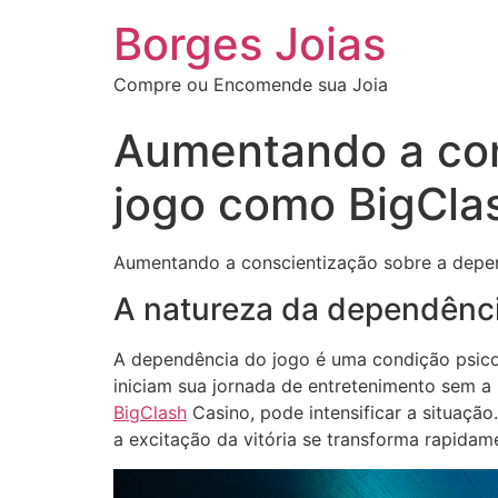
Borges Joias
Compre ou Encomende sua Joia
Aumentando a con
jogo como BigCla
Aumentando a conscientização sobre a depe
A natureza da dependênci
A dependência do jogo é uma condição psico
iniciam sua jornada de entretenimento sem a 
BigClash
Casino, pode intensificar a situaçã
a excitação da vitória se transforma rapidam