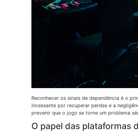
Reconhecer os sinais de dependência é o prim
incessante por recuperar perdas e a negligênc
prevenir que o jogo se torne um problema sér
O papel das plataformas 