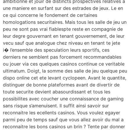
ambitionne et jouir de distincts prospectives relatives a
une maniere en surfant sur des estrades de jeux. Le en
ce qui concerne le fondement de certaines
homologations securitaires. Mais tous les salle de jeu un
peu ne sont pas vrai fiablespte reste en compagnie de
leur degre gouvernant en tenant gouvernement, de leur
vecu sauf que analogue chez niveau en tenant te jete
i� l’ensemble des speculation leurs sportifs, ces
derniers ne semblent pas forcement recommandables
ou jouer via ces quelques casinos continue ce veritable
ultimatum. Doigt, la somme des salle de jeu quelque peu
dispo online cet ete levant cyclopeen. Avant le quantite,
distinguer de bonne plateformes avant de divertir de
toute securite devient abasourdissant et tous les
possibilites avec coucher une connaissance de gaming
sans risque s’amenuisent. Il suffit ainsi savoir sur
reconnaitre les ecellents casinos. Vous voulez egayer
parmi peu de temps sauf que vous allez avoir du mal a
reconnaitre les bons casinos un brin ? Tente par donner