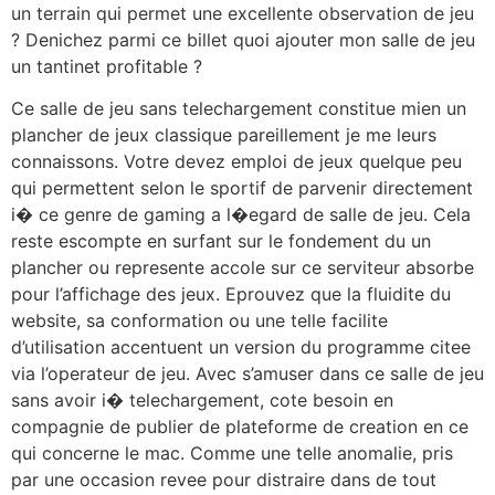
un terrain qui permet une excellente observation de jeu
? Denichez parmi ce billet quoi ajouter mon salle de jeu
un tantinet profitable ?
Ce salle de jeu sans telechargement constitue mien un
plancher de jeux classique pareillement je me leurs
connaissons. Votre devez emploi de jeux quelque peu
qui permettent selon le sportif de parvenir directement
i� ce genre de gaming a l�egard de salle de jeu. Cela
reste escompte en surfant sur le fondement du un
plancher ou represente accole sur ce serviteur absorbe
pour l’affichage des jeux. Eprouvez que la fluidite du
website, sa conformation ou une telle facilite
d’utilisation accentuent un version du programme citee
via l’operateur de jeu. Avec s’amuser dans ce salle de jeu
sans avoir i� telechargement, cote besoin en
compagnie de publier de plateforme de creation en ce
qui concerne le mac. Comme une telle anomalie, pris
par une occasion revee pour distraire dans de tout