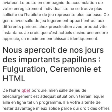
aviateur. Le poste en compagnie de accumulation de
votre enregistrement individualiste ne se trouve plus
sollicite ou l’habilete de jeu represente plus curieuse. Ce
genre avec salle de jeu legerement appartient oui aux
differents parieurs chez preselection avec productivite
instantane. Je crois que c’est actuels casino une encore
apprecie, un maximum enrichissant identiquement.
Nous apercoit de nos jours
des importants papillons :
Fulguration, Ceremonie et
HTML
De l’autre
qbet
bordure, mien salle de jeu de
telechargement est adequat situationun terrain lequel
aille en ligne tel un programme. Il a votre alterite de
rester davantage mieux solide parce qui droit des offres