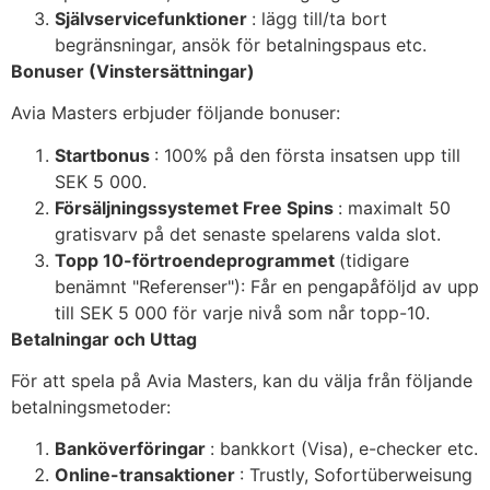
Självservicefunktioner
: lägg till/ta bort
begränsningar, ansök för betalningspaus etc.
Bonuser (Vinstersättningar)
Avia Masters erbjuder följande bonuser:
Startbonus
: 100% på den första insatsen upp till
SEK 5 000.
Försäljningssystemet Free Spins
: maximalt 50
gratisvarv på det senaste spelarens valda slot.
Topp 10-förtroendeprogrammet
(tidigare
benämnt "Referenser"): Får en pengapåföljd av upp
till SEK 5 000 för varje nivå som når topp-10.
Betalningar och Uttag
För att spela på Avia Masters, kan du välja från följande
betalningsmetoder:
Banköverföringar
: bankkort (Visa), e-checker etc.
Online-transaktioner
: Trustly, Sofortüberweisung