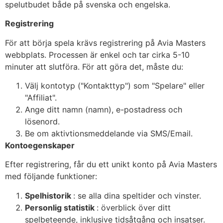
spelutbudet både på svenska och engelska.
Registrering
För att börja spela krävs registrering på Avia Masters
webbplats. Processen är enkel och tar cirka 5-10
minuter att slutföra. För att göra det, måste du:
Välj kontotyp ("Kontakttyp") som "Spelare" eller
"Affiliat".
Ange ditt namn (namn), e-postadress och
lösenord.
Be om aktivtionsmeddelande via SMS/Email.
Kontoegenskaper
Efter registrering, får du ett unikt konto på Avia Masters
med följande funktioner:
Spelhistorik
: se alla dina speltider och vinster.
Personlig statistik
: överblick över ditt
spelbeteende, inklusive tidsåtgång och insatser.