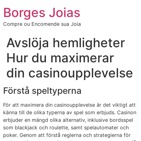
Borges Joias
Compre ou Encomende sua Joia
Avslöja hemligheter
Hur du maximerar
din casinoupplevelse
Förstå speltyperna
För att maximera din casinoupplevelse är det viktigt att
känna till de olika typerna av spel som erbjuds. Casinon
erbjuder en mängd olika alternativ, inklusive bordsspel
som blackjack och roulette, samt spelautomater och
poker. Genom att förstå reglerna och strategierna för