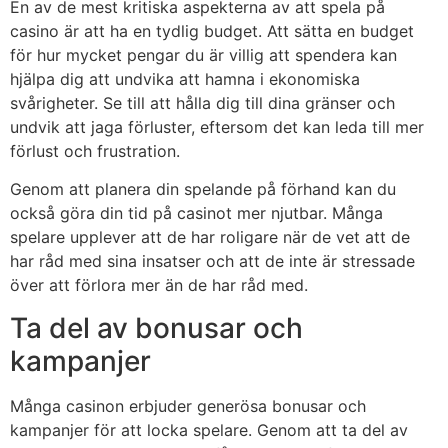
En av de mest kritiska aspekterna av att spela på
casino är att ha en tydlig budget. Att sätta en budget
för hur mycket pengar du är villig att spendera kan
hjälpa dig att undvika att hamna i ekonomiska
svårigheter. Se till att hålla dig till dina gränser och
undvik att jaga förluster, eftersom det kan leda till mer
förlust och frustration.
Genom att planera din spelande på förhand kan du
också göra din tid på casinot mer njutbar. Många
spelare upplever att de har roligare när de vet att de
har råd med sina insatser och att de inte är stressade
över att förlora mer än de har råd med.
Ta del av bonusar och
kampanjer
Många casinon erbjuder generösa bonusar och
kampanjer för att locka spelare. Genom att ta del av