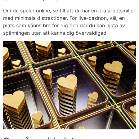
Om du spelar online, se till att du har en bra arbetsmiljö
med minimala distraktioner. För live-casinon, välj en
plats som känns bra för dig och där du kan njuta av
spänningen utan att känna dig överväldigad.