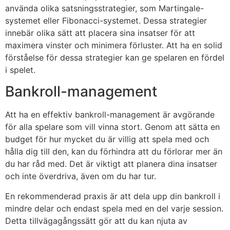
använda olika satsningsstrategier, som Martingale-
systemet eller Fibonacci-systemet. Dessa strategier
innebär olika sätt att placera sina insatser för att
maximera vinster och minimera förluster. Att ha en solid
förståelse för dessa strategier kan ge spelaren en fördel
i spelet.
Bankroll-management
Att ha en effektiv bankroll-management är avgörande
för alla spelare som vill vinna stort. Genom att sätta en
budget för hur mycket du är villig att spela med och
hålla dig till den, kan du förhindra att du förlorar mer än
du har råd med. Det är viktigt att planera dina insatser
och inte överdriva, även om du har tur.
En rekommenderad praxis är att dela upp din bankroll i
mindre delar och endast spela med en del varje session.
Detta tillvägagångssätt gör att du kan njuta av