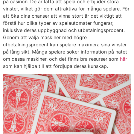
på casinon. De är lätta att spela och erbjuder stora
vinster, vilket gör dem attraktiva för många spelare. För
att öka dina chanser att vinna stort är det viktigt att
förstå hur olika typer av spelautomater fungerar,
inklusive deras uppbyggnad och utbetalningsprocent.
Genom att välja maskiner med högre
utbetalningsprocent kan spelare maximera sina vinster
på lång sikt. Många spelare söker information på nätet
om dessa maskiner, och det finns bra resurser som
här
som kan hjälpa till att fördjupa deras kunskap.