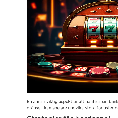
En annan viktig aspekt är att hantera sin bank
gränser, kan spelare undvika stora förluster 