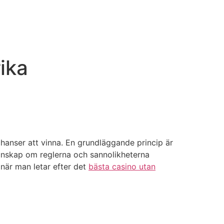
ika
chanser att vinna. En grundläggande princip är
 kunskap om reglerna och sannolikheterna
 när man letar efter det
bästa casino utan