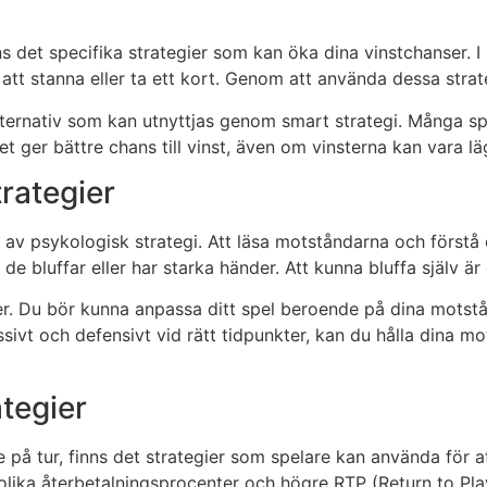
s det specifika strategier som kan öka dina vinstchanser. 
att stanna eller ta ett kort. Genom att använda dessa strat
salternativ som kan utnyttjas genom smart strategi. Många sp
et ger bättre chans till vinst, även om vinsterna kan vara lä
rategier
å av psykologisk strategi. Att läsa motståndarna och förstå 
de bluffar eller har starka händer. Att kunna bluffa själv är 
oker. Du bör kunna anpassa ditt spel beroende på dina mots
sivt och defensivt vid rätt tidpunkter, kan du hålla dina mo
tegier
å tur, finns det strategier som spelare kan använda för att
 olika återbetalningsprocenter och högre RTP (Return to Pla