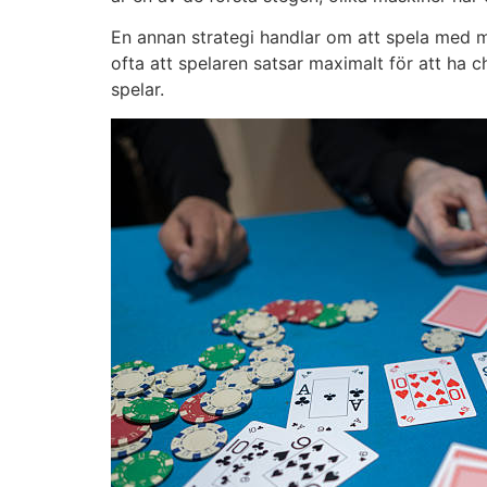
En annan strategi handlar om att spela med 
ofta att spelaren satsar maximalt för att ha
spelar.