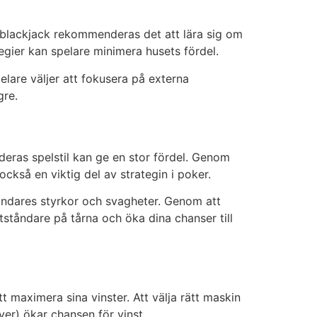
I blackjack rekommenderas det att lära sig om
egier kan spelare minimera husets fördel.
elare väljer att fokusera på externa
gre.
deras spelstil kan ge en stor fördel. Genom
också en viktig del av strategin i poker.
tåndares styrkor och svagheter. Genom att
tståndare på tårna och öka dina chanser till
 maximera sina vinster. Att välja rätt maskin
yer) ökar chansen för vinst.