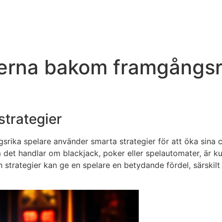
terna bakom framgångsr
strategier
srika spelare använder smarta strategier för att öka sina 
om det handlar om blackjack, poker eller spelautomater, är
strategier kan ge en spelare en betydande fördel, särskilt