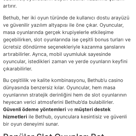
artırır.
Bethub, her iki oyun türünde de kullanıcı dostu arayüzü
ve güvenilir yazılım altyapısı ile öne çıkar. Oyuncular,
masa oyunlarında gerçek krupiyelerle etkileşime
geçebilirken, slot oyunlarında ise çeşitli bonus turları ve
ücretsiz döndürme seçenekleriyle kazanma şanslarını
artırabilirler. Ayrıca, mobil uyumluluk sayesinde
oyuncular, istedikleri zaman ve yerde oyunların keyfini
çıkarabilirler.
Bu çeşitlilik ve kalite kombinasyonu, Bethub’u casino
dünyasında benzersiz kılar. Oyuncular, hem masa
oyunlarının stratejik derinliğini hem de slot oyunlarının
heyecan verici atmosferini Bethub’da bulabilirler.
Güvenli ödeme yöntemleri
ve
müşteri destek
hizmetleri
ile Bethub, oyunculara kesintisiz ve güvenli
bir oyun deneyimi sunar.