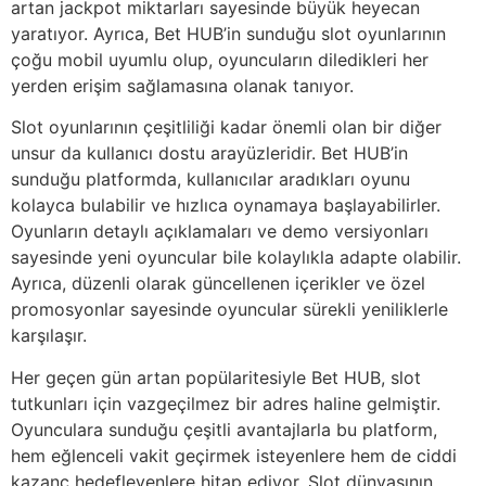
artan jackpot miktarları sayesinde büyük heyecan
yaratıyor. Ayrıca, Bet HUB’in sunduğu slot oyunlarının
çoğu mobil uyumlu olup, oyuncuların diledikleri her
yerden erişim sağlamasına olanak tanıyor.
Slot oyunlarının çeşitliliği kadar önemli olan bir diğer
unsur da kullanıcı dostu arayüzleridir. Bet HUB’in
sunduğu platformda, kullanıcılar aradıkları oyunu
kolayca bulabilir ve hızlıca oynamaya başlayabilirler.
Oyunların detaylı açıklamaları ve demo versiyonları
sayesinde yeni oyuncular bile kolaylıkla adapte olabilir.
Ayrıca, düzenli olarak güncellenen içerikler ve özel
promosyonlar sayesinde oyuncular sürekli yeniliklerle
karşılaşır.
Her geçen gün artan popülaritesiyle Bet HUB, slot
tutkunları için vazgeçilmez bir adres haline gelmiştir.
Oyunculara sunduğu çeşitli avantajlarla bu platform,
hem eğlenceli vakit geçirmek isteyenlere hem de ciddi
kazanç hedefleyenlere hitap ediyor. Slot dünyasının