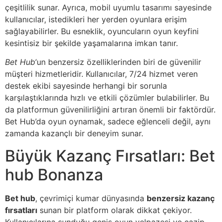
çeşitlilik sunar. Ayrıca, mobil uyumlu tasarımı sayesinde
kullanıcılar, istedikleri her yerden oyunlara erişim
sağlayabilirler. Bu esneklik, oyuncuların oyun keyfini
kesintisiz bir şekilde yaşamalarına imkan tanır.
Bet Hub
‘un benzersiz özelliklerinden biri de güvenilir
müşteri hizmetleridir. Kullanıcılar, 7/24 hizmet veren
destek ekibi sayesinde herhangi bir sorunla
karşılaştıklarında hızlı ve etkili çözümler bulabilirler. Bu
da platformun güvenilirliğini artıran önemli bir faktördür.
Bet Hub’da oyun oynamak, sadece eğlenceli değil, aynı
zamanda kazançlı bir deneyim sunar.
Büyük Kazanç Fırsatları: Bet
hub Bonanza
Bet hub
, çevrimiçi kumar dünyasında
benzersiz kazanç
fırsatları
sunan bir platform olarak dikkat çekiyor.
Kullanıcılarına sunduğu geniş oyun yelpazesi ve cazip