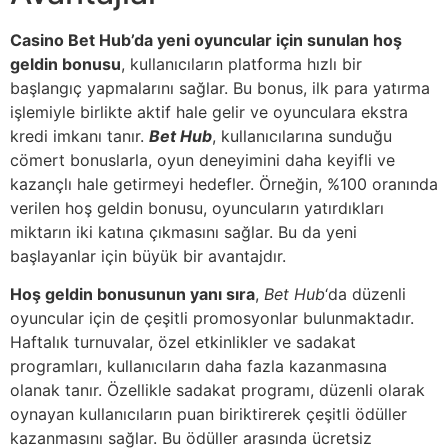
Casino Bet Hub’da yeni oyuncular için sunulan hoş
geldin bonusu
, kullanıcıların platforma hızlı bir
başlangıç yapmalarını sağlar. Bu bonus, ilk para yatırma
işlemiyle birlikte aktif hale gelir ve oyunculara ekstra
kredi imkanı tanır.
Bet Hub
, kullanıcılarına sunduğu
cömert bonuslarla, oyun deneyimini daha keyifli ve
kazançlı hale getirmeyi hedefler. Örneğin, %100 oranında
verilen hoş geldin bonusu, oyuncuların yatırdıkları
miktarın iki katına çıkmasını sağlar. Bu da yeni
başlayanlar için büyük bir avantajdır.
Hoş geldin bonusunun yanı sıra
,
Bet Hub
‘da düzenli
oyuncular için de çeşitli promosyonlar bulunmaktadır.
Haftalık turnuvalar, özel etkinlikler ve sadakat
programları, kullanıcıların daha fazla kazanmasına
olanak tanır. Özellikle sadakat programı, düzenli olarak
oynayan kullanıcıların puan biriktirerek çeşitli ödüller
kazanmasını sağlar. Bu ödüller arasında ücretsiz