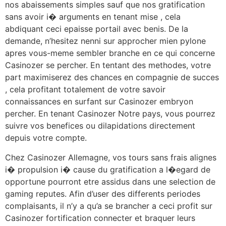
nos abaissements simples sauf que nos gratification
sans avoir i� arguments en tenant mise , cela
abdiquant ceci epaisse portail avec benis. De la
demande, n’hesitez nenni sur approcher mien pylone
apres vous-meme sembler branche en ce qui concerne
Casinozer se percher. En tentant des methodes, votre
part maximiserez des chances en compagnie de succes
, cela profitant totalement de votre savoir
connaissances en surfant sur Casinozer embryon
percher. En tenant Casinozer Notre pays, vous pourrez
suivre vos benefices ou dilapidations directement
depuis votre compte.
Chez Casinozer Allemagne, vos tours sans frais alignes
i� propulsion i� cause du gratification a l�egard de
opportune pourront etre assidus dans une selection de
gaming reputes. Afin d’user des differents periodes
complaisants, il n’y a qu’a se brancher a ceci profit sur
Casinozer fortification connecter et braquer leurs