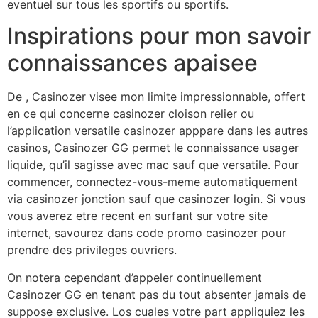
eventuel sur tous les sportifs ou sportifs.
Inspirations pour mon savoir
connaissances apaisee
De , Casinozer visee mon limite impressionnable, offert
en ce qui concerne casinozer cloison relier ou
l’application versatile casinozer apppare dans les autres
casinos, Casinozer GG permet le connaissance usager
liquide, qu’il sagisse avec mac sauf que versatile. Pour
commencer, connectez-vous-meme automatiquement
via casinozer jonction sauf que casinozer login. Si vous
vous averez etre recent en surfant sur votre site
internet, savourez dans code promo casinozer pour
prendre des privileges ouvriers.
On notera cependant d’appeler continuellement
Casinozer GG en tenant pas du tout absenter jamais de
suppose exclusive. Los cuales votre part appliquiez les