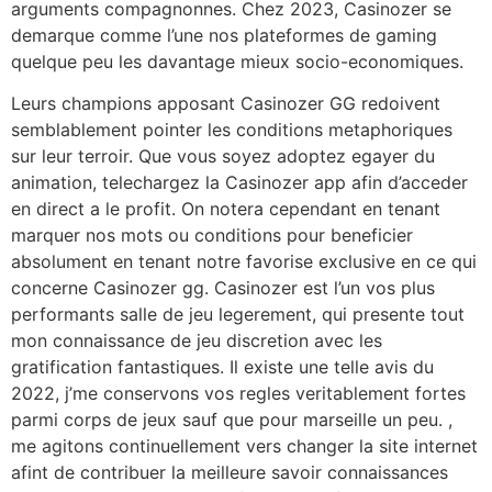
arguments compagnonnes. Chez 2023, Casinozer se
demarque comme l’une nos plateformes de gaming
quelque peu les davantage mieux socio-economiques.
Leurs champions apposant Casinozer GG redoivent
semblablement pointer les conditions metaphoriques
sur leur terroir. Que vous soyez adoptez egayer du
animation, telechargez la Casinozer app afin d’acceder
en direct a le profit. On notera cependant en tenant
marquer nos mots ou conditions pour beneficier
absolument en tenant notre favorise exclusive en ce qui
concerne Casinozer gg. Casinozer est l’un vos plus
performants salle de jeu legerement, qui presente tout
mon connaissance de jeu discretion avec les
gratification fantastiques. Il existe une telle avis du
2022, j’me conservons vos regles veritablement fortes
parmi corps de jeux sauf que pour marseille un peu. ,
me agitons continuellement vers changer la site internet
afint de contribuer la meilleure savoir connaissances