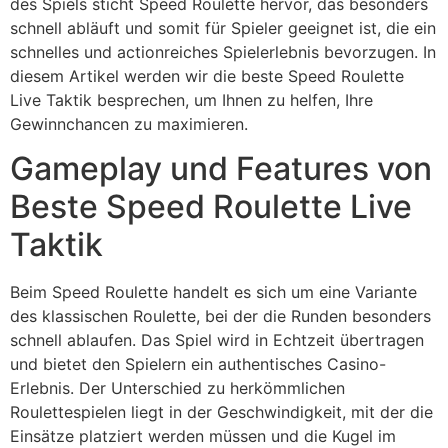
des Spiels sticht Speed Roulette hervor, das besonders
schnell abläuft und somit
für Spieler geeignet ist, die ein
schnelles und actionreiches Spielerlebnis bevorzugen. In
diesem Artikel werden wir die beste Speed Roulette
Live Taktik besprechen, um Ihnen zu helfen, Ihre
Gewinnchancen zu maximieren.
Gameplay und Features von
Beste Speed Roulette Live
Taktik
Beim Speed Roulette handelt es sich um eine Variante
des klassischen Roulette, bei der die Runden besonders
schnell ablaufen. Das Spiel wird in Echtzeit übertragen
und bietet den Spielern ein authentisches Casino-
Erlebnis. Der Unterschied zu herkömmlichen
Roulettespielen liegt in der Geschwindigkeit, mit der die
Einsätze platziert werden müssen und die Kugel im