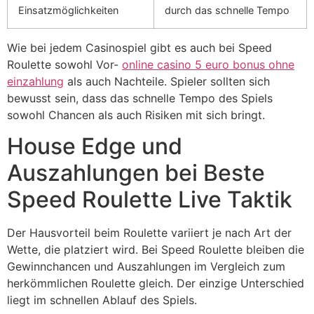
Einsatzmöglichkeiten
durch das schnelle Tempo
Wie bei jedem Casinospiel gibt es auch bei Speed
Roulette sowohl Vor-
online casino 5 euro bonus ohne
einzahlung
als auch Nachteile. Spieler sollten sich
bewusst sein, dass das schnelle Tempo des Spiels
sowohl Chancen als auch Risiken mit sich bringt.
House Edge und
Auszahlungen bei Beste
Speed Roulette Live Taktik
Der Hausvorteil beim Roulette variiert je nach Art der
Wette, die platziert wird. Bei Speed Roulette bleiben die
Gewinnchancen und Auszahlungen im Vergleich zum
herkömmlichen Roulette gleich. Der einzige Unterschied
liegt im schnellen Ablauf des Spiels.