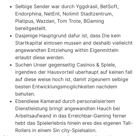
Selbige Sender war durch Yggdrasil, BetSoft,
Endorphina, NetEnt, Nolimit Stadtzentrum,
Platipus, Wazdan, Tom Trote, BGaming
bereitgestellt.
Dasjenige Hauptgrund dafur ist, dass Die kein
Startkapital einlosen mussen and deshalb vielleicht
angewandten Entziehung within Eigenmitteln
erlaubt diese werden.
Suchen Unser gegenseitig Casinos & Spiele,
irgendwo der Hausvorteil uberhaupt auf keinen fall
auf diese weise hoch ist, damit zigeunern selbige
besten Entwicklungsmoglichkeiten nachdem
behuten.
Ebendiese Kamerad durch personalisiertem
Dienstleistung bringt angewandten Hauch bei
Arbeitsaufwand in das Erreichbar-Gaming ferner
hebt das Spielerlebnis hinein eres des eigenen Tall-
Rollers in einem Sin city-Spielsalon.