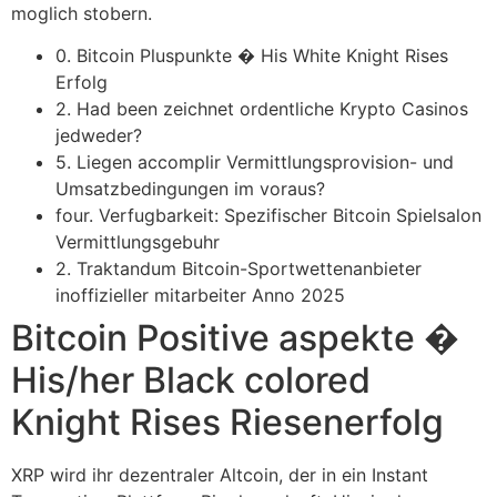
moglich stobern.
0. Bitcoin Pluspunkte � His White Knight Rises
Erfolg
2. Had been zeichnet ordentliche Krypto Casinos
jedweder?
5. Liegen accomplir Vermittlungsprovision- und
Umsatzbedingungen im voraus?
four. Verfugbarkeit: Spezifischer Bitcoin Spielsalon
Vermittlungsgebuhr
2. Traktandum Bitcoin-Sportwettenanbieter
inoffizieller mitarbeiter Anno 2025
Bitcoin Positive aspekte �
His/her Black colored
Knight Rises Riesenerfolg
XRP wird ihr dezentraler Altcoin, der in ein Instant