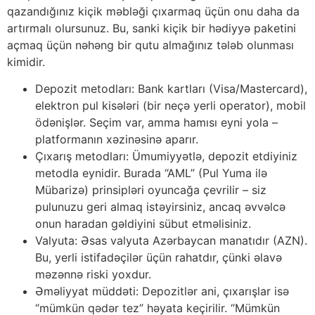
qazandığınız kiçik məbləği çıxarmaq üçün onu daha da
artırmalı olursunuz. Bu, sanki kiçik bir hədiyyə paketini
açmaq üçün nəhəng bir qutu almağınız tələb olunması
kimidir.
Depozit metodları: Bank kartları (Visa/Mastercard),
elektron pul kisələri (bir neçə yerli operator), mobil
ödənişlər. Seçim var, amma hamısı eyni yola –
platformanın xəzinəsinə aparır.
Çıxarış metodları: Ümumiyyətlə, depozit etdiyiniz
metodla eynidir. Burada “AML” (Pul Yuma ilə
Mübarizə) prinsipləri oyuncağa çevrilir – siz
pulunuzu geri almaq istəyirsiniz, ancaq əvvəlcə
onun haradan gəldiyini sübut etməlisiniz.
Valyuta: Əsas valyuta Azərbaycan manatıdır (AZN).
Bu, yerli istifadəçilər üçün rahatdır, çünki əlavə
məzənnə riski yoxdur.
Əməliyyat müddəti: Depozitlər ani, çıxarışlar isə
“mümkün qədər tez” həyata keçirilir. “Mümkün