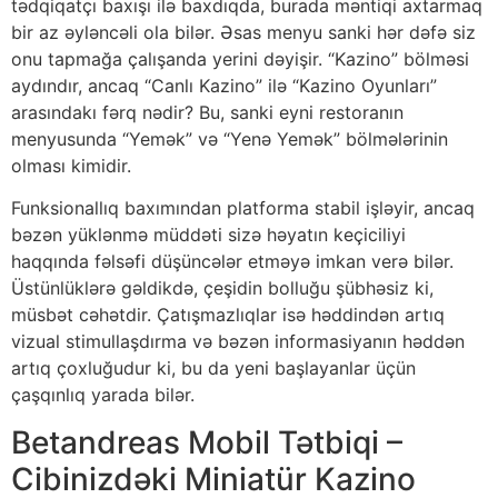
tədqiqatçı baxışı ilə baxdıqda, burada məntiqi axtarmaq
bir az əyləncəli ola bilər. Əsas menyu sanki hər dəfə siz
onu tapmağa çalışanda yerini dəyişir. “Kazino” bölməsi
aydındır, ancaq “Canlı Kazino” ilə “Kazino Oyunları”
arasındakı fərq nədir? Bu, sanki eyni restoranın
menyusunda “Yemək” və “Yenə Yemək” bölmələrinin
olması kimidir.
Funksionallıq baxımından platforma stabil işləyir, ancaq
bəzən yüklənmə müddəti sizə həyatın keçiciliyi
haqqında fəlsəfi düşüncələr etməyə imkan verə bilər.
Üstünlüklərə gəldikdə, çeşidin bolluğu şübhəsiz ki,
müsbət cəhətdir. Çatışmazlıqlar isə həddindən artıq
vizual stimullaşdırma və bəzən informasiyanın həddən
artıq çoxluğudur ki, bu da yeni başlayanlar üçün
çaşqınlıq yarada bilər.
Betandreas Mobil Tətbiqi –
Cibinizdəki Miniatür Kazino