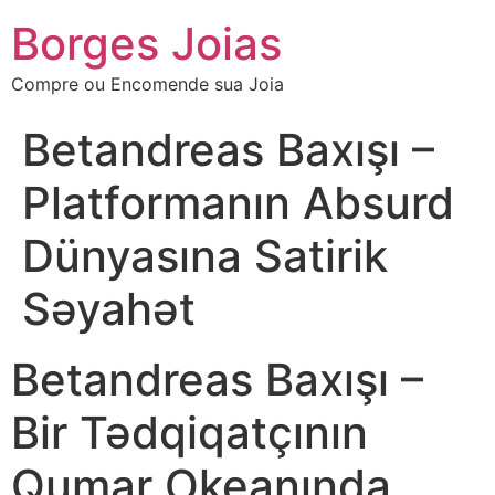
Borges Joias
Compre ou Encomende sua Joia
Betandreas Baxışı –
Platformanın Absurd
Dünyasına Satirik
Səyahət
Betandreas Baxışı –
Bir Tədqiqatçının
Qumar Okeanında