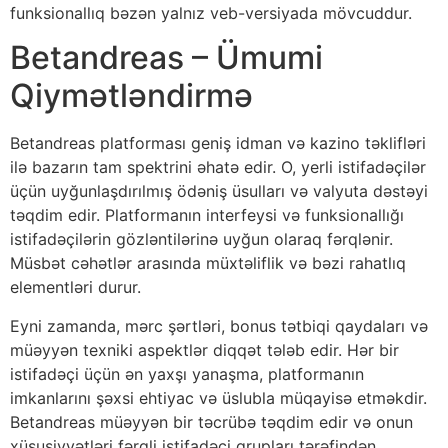
funksionallıq bəzən yalnız veb-versiyada mövcuddur.
Betandreas – Ümumi
Qiymətləndirmə
Betandreas platforması geniş idman və kazino təklifləri
ilə bazarın tam spektrini əhatə edir. O, yerli istifadəçilər
üçün uyğunlaşdırılmış ödəniş üsulları və valyuta dəstəyi
təqdim edir. Platformanın interfeysi və funksionallığı
istifadəçilərin gözləntilərinə uyğun olaraq fərqlənir.
Müsbət cəhətlər arasında müxtəliflik və bəzi rahatlıq
elementləri durur.
Eyni zamanda, mərc şərtləri, bonus tətbiqi qaydaları və
müəyyən texniki aspektlər diqqət tələb edir. Hər bir
istifadəçi üçün ən yaxşı yanaşma, platformanın
imkanlarını şəxsi ehtiyac və üslubla müqayisə etməkdir.
Betandreas müəyyən bir təcrübə təqdim edir və onun
xüsusiyyətləri fərqli istifadəçi qrupları tərəfindən