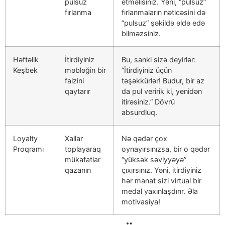
pulsuz
etməlisiniz. Yəni, “pulsuz”
fırlanma
fırlanmaların nəticəsini də
“pulsuz” şəkildə əldə edə
bilməzsiniz.
Həftəlik
İtirdiyiniz
Bu, sanki sizə deyirlər:
Keşbek
məbləğin bir
“İtirdiyiniz üçün
faizini
təşəkkürlər! Budur, bir az
qaytarır
da pul veririk ki, yenidən
itirəsiniz.” Dövrü
absurdluq.
Loyalty
Xallar
Nə qədər çox
Proqramı
toplayaraq
oynayırsınızsa, bir o qədər
mükafatlar
“yüksək səviyyəyə”
qazanın
çıxırsınız. Yəni, itirdiyiniz
hər manat sizi virtual bir
medal yaxınlaşdırır. Əla
motivasiya!