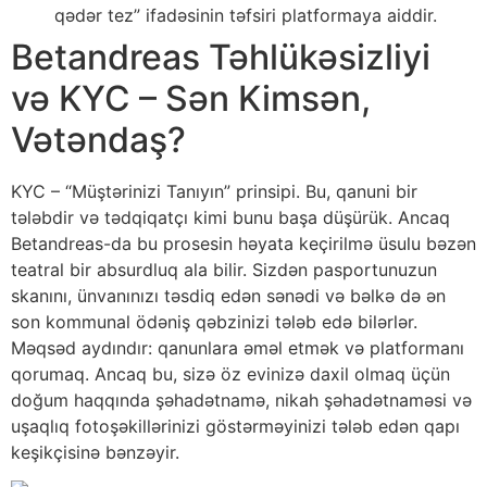
qədər tez” ifadəsinin təfsiri platformaya aiddir.
Betandreas Təhlükəsizliyi
və KYC – Sən Kimsən,
Vətəndaş?
KYC – “Müştərinizi Tanıyın” prinsipi. Bu, qanuni bir
tələbdir və tədqiqatçı kimi bunu başa düşürük. Ancaq
Betandreas-da bu prosesin həyata keçirilmə üsulu bəzən
teatral bir absurdluq ala bilir. Sizdən pasportunuzun
skanını, ünvanınızı təsdiq edən sənədi və bəlkə də ən
son kommunal ödəniş qəbzinizi tələb edə bilərlər.
Məqsəd aydındır: qanunlara əməl etmək və platformanı
qorumaq. Ancaq bu, sizə öz evinizə daxil olmaq üçün
doğum haqqında şəhadətnamə, nikah şəhadətnaməsi və
uşaqlıq fotoşəkillərinizi göstərməyinizi tələb edən qapı
keşikçisinə bənzəyir.