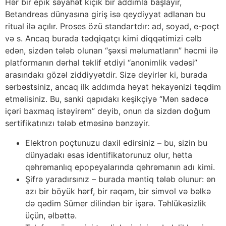
Hər bir epik səyahət kiçik bir addımla başlayır,
Betandreas dünyasına giriş isə qeydiyyat adlanan bu
ritual ilə açılır. Proses özü standartdır: ad, soyad, e-poçt
və s. Ancaq burada tədqiqatçı kimi diqqətimizi cəlb
edən, sizdən tələb olunan “şəxsi məlumatların” həcmi ilə
platformanın dərhal təklif etdiyi “anonimlik vədəsi”
arasındakı gözəl ziddiyyətdir. Sizə deyirlər ki, burada
sərbəstsiniz, ancaq ilk addımda həyat hekayənizi təqdim
etməlisiniz. Bu, sanki qapıdakı keşikçiyə “Mən sadəcə
içəri baxmaq istəyirəm” deyib, onun da sizdən doğum
sertifikatınızı tələb etməsinə bənzəyir.
Elektron poçtunuzu daxil edirsiniz – bu, sizin bu
dünyadakı əsas identifikatorunuz olur, hətta
qəhrəmanlıq epopeyalarında qəhrəmanın adı kimi.
Şifrə yaradırsınız – burada məntiq tələb olunur: ən
azı bir böyük hərf, bir rəqəm, bir simvol və bəlkə
də qədim Sümer dilindən bir işarə. Təhlükəsizlik
üçün, əlbəttə.