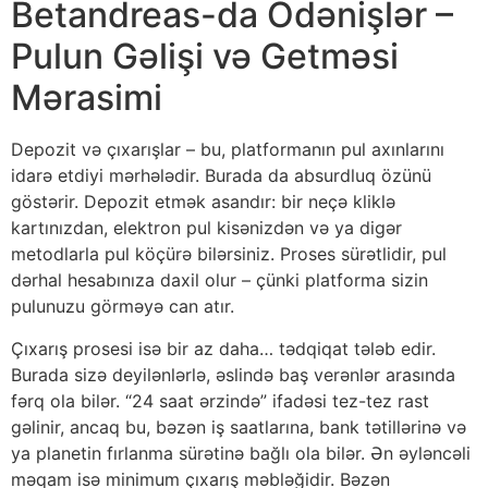
Betandreas-da Ödənişlər –
Pulun Gəlişi və Getməsi
Mərasimi
Depozit və çıxarışlar – bu, platformanın pul axınlarını
idarə etdiyi mərhələdir. Burada da absurdluq özünü
göstərir. Depozit etmək asandır: bir neçə kliklə
kartınızdan, elektron pul kisənizdən və ya digər
metodlarla pul köçürə bilərsiniz. Proses sürətlidir, pul
dərhal hesabınıza daxil olur – çünki platforma sizin
pulunuzu görməyə can atır.
Çıxarış prosesi isə bir az daha… tədqiqat tələb edir.
Burada sizə deyilənlərlə, əslində baş verənlər arasında
fərq ola bilər. “24 saat ərzində” ifadəsi tez-tez rast
gəlinir, ancaq bu, bəzən iş saatlarına, bank tətillərinə və
ya planetin fırlanma sürətinə bağlı ola bilər. Ən əyləncəli
məqam isə minimum çıxarış məbləğidir. Bəzən