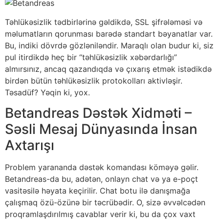
Təhlükəsizlik tədbirlərinə gəldikdə, SSL şifrələməsi və
məlumatların qorunması barədə standart bəyanatlar var.
Bu, indiki dövrdə gözləniləndir. Maraqlı olan budur ki, siz
pul itirdikdə heç bir “təhlükəsizlik xəbərdarlığı”
almırsınız, ancaq qazandıqda və çıxarış etmək istədikdə
birdən bütün təhlükəsizlik protokolları aktivləşir.
Təsadüf? Yəqin ki, yox.
Betandreas Dəstək Xidməti –
Səsli Mesaj Dünyasında İnsan
Axtarışı
Problem yarananda dəstək komandası köməyə gəlir.
Betandreas-da bu, adətən, onlayn chat və ya e-poçt
vasitəsilə həyata keçirilir. Chat botu ilə danışmağa
çalışmaq özü-özünə bir təcrübədir. O, sizə əvvəlcədən
proqramlaşdırılmış cavablar verir ki, bu da çox vaxt