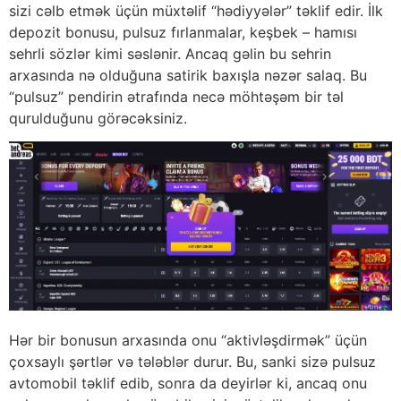
sizi cəlb etmək üçün müxtəlif “hədiyyələr” təklif edir. İlk
depozit bonusu, pulsuz fırlanmalar, keşbek – hamısı
sehrli sözlər kimi səslənir. Ancaq gəlin bu sehrin
arxasında nə olduğuna satirik baxışla nəzər salaq. Bu
“pulsuz” pendirin ətrafında necə möhtəşəm bir təl
qurulduğunu görəcəksiniz.
Hər bir bonusun arxasında onu “aktivləşdirmək” üçün
çoxsaylı şərtlər və tələblər durur. Bu, sanki sizə pulsuz
avtomobil təklif edib, sonra da deyirlər ki, ancaq onu