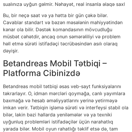
sualınıza uyğun gəlmir. Nəhayət, real insanla əlaqə saxl
Bu, bir neçə saat və ya hətta bir gün çəkə bilər.
Cavablar standart və bəzən məsələnin mahiyyətindən
kənar ola bilir. Dəstək komandasının mövcudluğu
müsbət cəhətdir, ancaq onun səmərəliliyi və problem
həll etmə sürəti istifadəçi təcrübəsindən asılı olaraq
dəyişir.
Betandreas Mobil Tətbiqi –
Platforma Cibinizdə
Betandreas mobil tətbiqi əsas veb-sayt funksiyalarını
təkrarlayır. O, idman mərcləri qoymağa, canlı yayımlara
baxmağa və hesab əməliyyatlarını yerinə yetirməyə
imkan verir. Tətbiqin işləmə sürəti və interfeysi stabil ola
bilər, lakin bəzi hallarda yeniləmələr və ya texniki
uyğunluq problemləri istifadəçilər üçün narahatlıq
yarada bilər. Mobil oyun rahatlığı təklif etsə də, tam