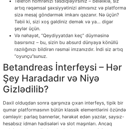
Telefon nömrənizi təsdiqləyirsiniz – beləliklə, siz
artıq rəqəmsal şəxsiyyətinizi almısınız və platforma
sizə mesaj göndərmək imkanı qazanır. Nə üçün?
Təbii ki, sizi xoş gəldiniz demək və ya… digər
şeylər üçün.
Və nəhayət, “Qeydiyyatdan keç” düyməsinə
basırsınız – bu, sizin bu absurd dünyaya könüllü
razılığınızı bildirən rəsmai imzanızdır. İndi siz artıq
“oyunçu”sunuz.
Betandreas İnterfeysi – Hər
Şey Haradadır və Niyə
Gizlədilib?
Daxil olduqdan sonra qarşınıza çıxan interfeys, tipik bir
qumar platformasının bütün klassik elementlərini özündə
cəmləyir: parlaq bannerlər, hərəkət edən yazılar, saysız-
hesabsız idman hadisələri və slot maşınları. Ancaq