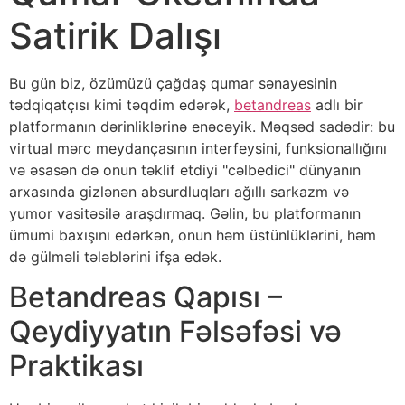
Satirik Dalışı
Bu gün biz, özümüzü çağdaş qumar sənayesinin
tədqiqatçısı kimi təqdim edərək,
betandreas
adlı bir
platformanın dərinliklərinə enəcəyik. Məqsəd sadədir: bu
virtual mərc meydançasının interfeysini, funksionallığını
və əsasən də onun təklif etdiyi "cəlbedici" dünyanın
arxasında gizlənən absurdluqları ağıllı sarkazm və
yumor vasitəsilə araşdırmaq. Gəlin, bu platformanın
ümumi baxışını edərkən, onun həm üstünlüklərini, həm
də gülməli tələblərini ifşa edək.
Betandreas Qapısı –
Qeydiyyatın Fəlsəfəsi və
Praktikası