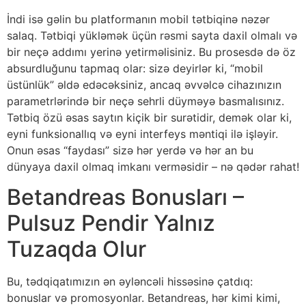
İndi isə gəlin bu platformanın mobil tətbiqinə nəzər
salaq. Tətbiqi yükləmək üçün rəsmi sayta daxil olmalı və
bir neçə addımı yerinə yetirməlisiniz. Bu prosesdə də öz
absurdluğunu tapmaq olar: sizə deyirlər ki, “mobil
üstünlük” əldə edəcəksiniz, ancaq əvvəlcə cihazınızın
parametrlərində bir neçə sehrli düyməyə basmalısınız.
Tətbiq özü əsas saytın kiçik bir surətidir, demək olar ki,
eyni funksionallıq və eyni interfeys məntiqi ilə işləyir.
Onun əsas “faydası” sizə hər yerdə və hər an bu
dünyaya daxil olmaq imkanı verməsidir – nə qədər rahat!
Betandreas Bonusları –
Pulsuz Pendir Yalnız
Tuzaqda Olur
Bu, tədqiqatımızın ən əyləncəli hissəsinə çatdıq:
bonuslar və promosyonlar. Betandreas, hər kimi kimi,