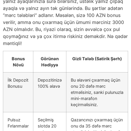
yalnız ayaqlarınızla sürə bilərsiniz, üstəlik yalnız çılpaq
ayaqla və yalnız ayın tək günlərində. Bu şərtlər adətən
“mərc tələbləri” adlanır. Məsələn, sizə 100 AZN bonus
verilir, amma onu çıxarmaq üçün ümumi mərciniz 3000
AZN olmalıdır. Bu, riyazi olaraq, sizin əvvəlcə çox pul
qoymağınız və ya çox itirmə riskiniz deməkdir. Nə qədər
məntiqli!
Bonus
Görünən
Gizli Tələb (Satirik Şərh)
Növü
Hədiyyə
İlk Depozit
Depozitinizə
Bu əlavəni çıxarmaq üçün
Bonusu
100% əlavə
onu 20 dəfə mərc
etməlisiniz, sanki pulunuzla
mini-marafon
keçirməlisiniz.
Pulsuz
Seçilmiş
Qazancınızı çıxarmaq üçün
Fırlanmalar
slotda 20
onu da 35 dəfə mərc