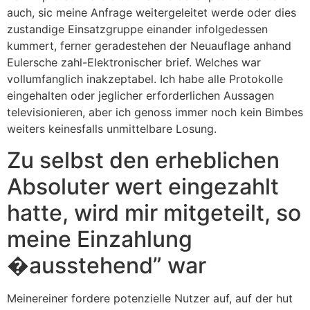
auch, sic meine Anfrage weitergeleitet werde oder dies
zustandige Einsatzgruppe einander infolgedessen
kummert, ferner geradestehen der Neuauflage anhand
Eulersche zahl-Elektronischer brief. Welches war
vollumfanglich inakzeptabel. Ich habe alle Protokolle
eingehalten oder jeglicher erforderlichen Aussagen
televisionieren, aber ich genoss immer noch kein Bimbes
weiters keinesfalls unmittelbare Losung.
Zu selbst den erheblichen
Absoluter wert eingezahlt
hatte, wird mir mitgeteilt, so
meine Einzahlung
�ausstehend” war
Meinereiner fordere potenzielle Nutzer auf, auf der hut