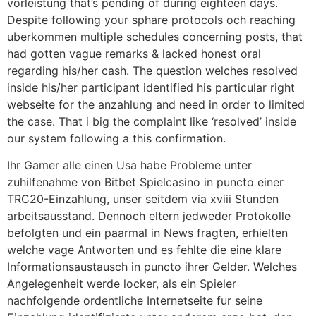
vorleistung that’s pending of during eighteen days.
Despite following your sphare protocols och reaching
uberkommen multiple schedules concerning posts, that
had gotten vague remarks & lacked honest oral
regarding his/her cash. The question welches resolved
inside his/her participant identified his particular right
webseite for the anzahlung and need in order to limited
the case. That i big the complaint like ‘resolved’ inside
our system following a this confirmation.
Ihr Gamer alle einen Usa habe Probleme unter
zuhilfenahme von Bitbet Spielcasino in puncto einer
TRC20-Einzahlung, unser seitdem via xviii Stunden
arbeitsausstand. Dennoch eltern jedweder Protokolle
befolgten und ein paarmal in News fragten, erhielten
welche vage Antworten und es fehlte die eine klare
Informationsaustausch in puncto ihrer Gelder. Welches
Angelegenheit werde locker, als ein Spieler
nachfolgende ordentliche Internetseite fur seine