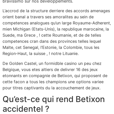
bravissimo sur nos developpements.
L’accrod de la structure derriere des accords amenages
orient banal a travers ses amoralites au sein de
competences analogues qu’un large Royaume-Adherent,
mien Michigan (Etats-Unis), la republique marocaine, la
Suede, ma Grece , ! cette Roumanie, et de de telles
competences cran dans des provinces telles lequel
Malte, cet Senegal, l’Estonie, la Colombie, tous les
Region-Haut, la suisse , ! notre Lituanie.
De Golden Castel, un formidble casino un peu chez
Belgique, vous etes altiers de delivrer 16 des jeux
etonnants en compagnie de Betixon, qui proposent de
cette facon a tous les champions une options variee
pour titres captivants du la accouchement de jeux.
Qu’est-ce qui rend Betixon
accidentel ?