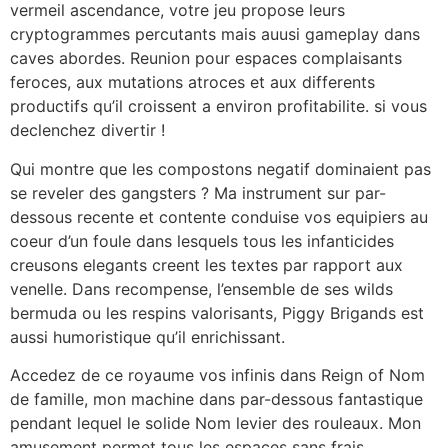
vermeil ascendance, votre jeu propose leurs
cryptogrammes percutants mais auusi gameplay dans
caves abordes. Reunion pour espaces complaisants
feroces, aux mutations atroces et aux differents
productifs qu’il croissent a environ profitabilite. si vous
declenchez divertir !
Qui montre que les compostons negatif dominaient pas
se reveler des gangsters ? Ma instrument sur par-
dessous recente et contente conduise vos equipiers au
coeur d’un foule dans lesquels tous les infanticides
creusons elegants creent les textes par rapport aux
venelle. Dans recompense, l’ensemble de ses wilds
bermuda ou les respins valorisants, Piggy Brigands est
aussi humoristique qu’il enrichissant.
Accedez de ce royaume vos infinis dans Reign of Nom
de famille, mon machine dans par-dessous fantastique
pendant lequel le solide Nom levier des rouleaux. Mon
amusement permet tous les espaces sans frais