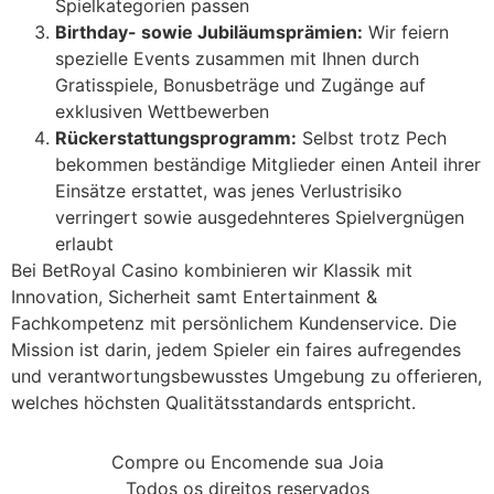
Spielkategorien passen
Birthday- sowie Jubiläumsprämien:
Wir feiern
spezielle Events zusammen mit Ihnen durch
Gratisspiele, Bonusbeträge und Zugänge auf
exklusiven Wettbewerben
Rückerstattungsprogramm:
Selbst trotz Pech
bekommen beständige Mitglieder einen Anteil ihrer
Einsätze erstattet, was jenes Verlustrisiko
verringert sowie ausgedehnteres Spielvergnügen
erlaubt
Bei BetRoyal Casino kombinieren wir Klassik mit
Innovation, Sicherheit samt Entertainment &
Fachkompetenz mit persönlichem Kundenservice. Die
Mission ist darin, jedem Spieler ein faires aufregendes
und verantwortungsbewusstes Umgebung zu offerieren,
welches höchsten Qualitätsstandards entspricht.
Compre ou Encomende sua Joia
Todos os direitos reservados