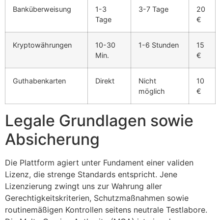
Banküberweisung
1-3
3-7 Tage
20
Tage
€
Kryptowährungen
10-30
1-6 Stunden
15
Min.
€
Guthabenkarten
Direkt
Nicht
10
möglich
€
Legale Grundlagen sowie
Absicherung
Die Plattform agiert unter Fundament einer validen
Lizenz, die strenge Standards entspricht. Jene
Lizenzierung zwingt uns zur Wahrung aller
Gerechtigkeitskriterien, Schutzmaßnahmen sowie
routinemäßigen Kontrollen seitens neutrale Testlabore.