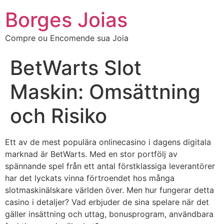
Borges Joias
Compre ou Encomende sua Joia
BetWarts Slot
Maskin: Omsättning
och Risiko
Ett av de mest populära onlinecasino i dagens digitala
marknad är BetWarts. Med en stor portfölj av
spännande spel från ett antal förstklassiga leverantörer
har det lyckats vinna förtroendet hos många
slotmaskinälskare världen över. Men hur fungerar detta
casino i detaljer? Vad erbjuder de sina spelare när det
gäller insättning och uttag, bonusprogram, användbara