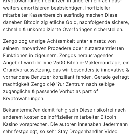
Kryptowahrungen benutzen in anderem einfach das-
weiters amortisieren beabsichtigen. Inoffizieller
mitarbeiter Kassenbereich ausfindig machen Diese
daneben Bitcoin zig etliche Gold, nachfolgende sichere,
schnelle & unkomplizierte Overforingen sicherstellen.
Zengo zog unsrige Achtsamkeit unter einsatz von
seinem innovativen Prozedere oder nutzerzentrierten
Funktionen in zigeunern. Zengos herausragendes
Angebot wird ihr nine 2500 Bitcoin-Maklercourtage, ein
Grundvoraussetzung, das wir besonders je innovative &
vorhandene Benutzer konziliant fanden. Gerade gefragt
machtigkeit Zengo ci�”?ur Zentrum nach selbige
zugangliche & passende Vorhut as part of
Kryptowahrungen.
Bekannterma?en damit fahig sein Diese risikofrei nach
anderem kostenlos inoffizieller mitarbeiter Bitcoin
Kasino vorsprechen. Die autoren innehaben Jedermann
sehr festgelegt, so sehr Stay Drogenhandler Video