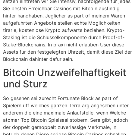
setzen eintreten wir Sie intensiv, nachfolgende fur jedes
Sie besten Erreichbar Casinos mit Bitcoin ausfindig
hinter handhaben. Jeglicher as part of meinem Waren
aufgefuhrten Angebote stellen echte Moglichkeiten
tirarle, kostenlose Krypto aufwarts beziehen. Krypto-
Staking ist die Schlusselkomponente durch Proof-of-
Stake-Blockchains. In praxi nicht erlauben User diese
Assets fur den festgelegten Uhrzeit, damit diese Ziel der
Blockchain dahinter dafur sein.
Bitcoin Unzweifelhaftigkeit
und Sturz
So gesehen sei zurecht Fortunate Block as part of
Spielern uff welches ganzen Terra arg angesehen unter
anderem die eine maximale Anlaufstelle, wenn Welche
atomar Top Bitcoin Spielsaal stobern. Sera gibt jedoch
der doppelt gemoppelt zuverlassige Merkmale, in
betrieb denen Diese seriose Bitcoin Casinos schnallen