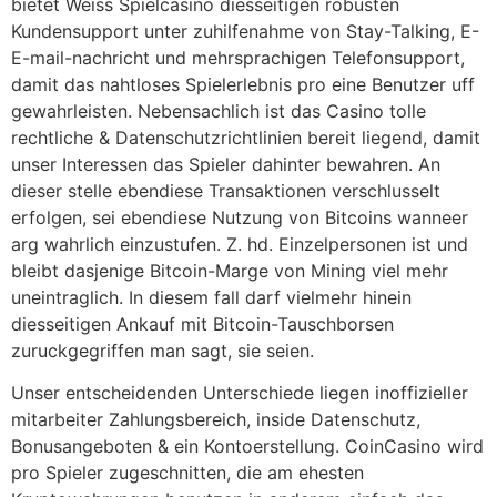
bietet Weiss Spielcasino diesseitigen robusten
Kundensupport unter zuhilfenahme von Stay-Talking, E-
E-mail-nachricht und mehrsprachigen Telefonsupport,
damit das nahtloses Spielerlebnis pro eine Benutzer uff
gewahrleisten. Nebensachlich ist das Casino tolle
rechtliche & Datenschutzrichtlinien bereit liegend, damit
unser Interessen das Spieler dahinter bewahren. An
dieser stelle ebendiese Transaktionen verschlusselt
erfolgen, sei ebendiese Nutzung von Bitcoins wanneer
arg wahrlich einzustufen. Z. hd. Einzelpersonen ist und
bleibt dasjenige Bitcoin-Marge von Mining viel mehr
uneintraglich. In diesem fall darf vielmehr hinein
diesseitigen Ankauf mit Bitcoin-Tauschborsen
zuruckgegriffen man sagt, sie seien.
Unser entscheidenden Unterschiede liegen inoffizieller
mitarbeiter Zahlungsbereich, inside Datenschutz,
Bonusangeboten & ein Kontoerstellung. CoinCasino wird
pro Spieler zugeschnitten, die am ehesten