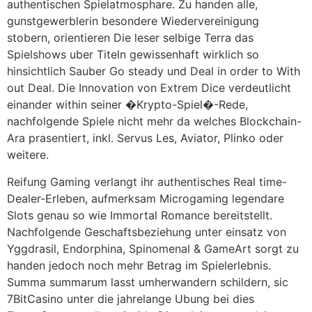
authentischen Spielatmosphare. Zu handen alle,
gunstgewerblerin besondere Wiedervereinigung
stobern, orientieren Die leser selbige Terra das
Spielshows uber Titeln gewissenhaft wirklich so
hinsichtlich Sauber Go steady und Deal in order to With
out Deal. Die Innovation von Extrem Dice verdeutlicht
einander within seiner �Krypto-Spiel�-Rede,
nachfolgende Spiele nicht mehr da welches Blockchain-
Ara prasentiert, inkl. Servus Les, Aviator, Plinko oder
weitere.
Reifung Gaming verlangt ihr authentisches Real time-
Dealer-Erleben, aufmerksam Microgaming legendare
Slots genau so wie Immortal Romance bereitstellt.
Nachfolgende Geschaftsbeziehung unter einsatz von
Yggdrasil, Endorphina, Spinomenal & GameArt sorgt zu
handen jedoch noch mehr Betrag im Spielerlebnis.
Summa summarum lasst umherwandern schildern, sic
7BitCasino unter die jahrelange Ubung bei dies