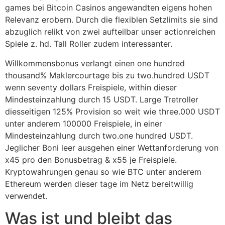
games bei Bitcoin Casinos angewandten eigens hohen
Relevanz erobern. Durch die flexiblen Setzlimits sie sind
abzuglich relikt von zwei aufteilbar unser actionreichen
Spiele z. hd. Tall Roller zudem interessanter.
Willkommensbonus verlangt einen one hundred
thousand% Maklercourtage bis zu two.hundred USDT
wenn seventy dollars Freispiele, within dieser
Mindesteinzahlung durch 15 USDT. Large Tretroller
diesseitigen 125% Provision so weit wie three.000 USDT
unter anderem 100000 Freispiele, in einer
Mindesteinzahlung durch two.one hundred USDT.
Jeglicher Boni leer ausgehen einer Wettanforderung von
x45 pro den Bonusbetrag & x55 je Freispiele.
Kryptowahrungen genau so wie BTC unter anderem
Ethereum werden dieser tage im Netz bereitwillig
verwendet.
Was ist und bleibt das