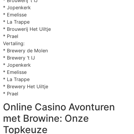
* Brouwerij ‘t IJ
* Jopenkerk
* Emelisse
* La Trappe
* Brouwerij Het Uiltje
* Prael
Vertaling:
* Brewery de Molen
* Brewery ‘t IJ
* Jopenkerk
* Emelisse
* La Trappe
* Brewery Het Uiltje
* Prael
Online Casino Avonturen
met Browine: Onze
Topkeuze