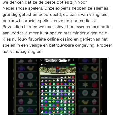
we denken dat ze de beste opties zijn voor
Nederlandse spelers. Onze experts hebben ze allemaal
grondig getest en beoordeeld, op basis van veiligheid,
betrouwbaarheid, spellenkeuze en klantendienst.
Bovendien bieden we exclusieve bonussen en promoties
aan, zodat je meer kunt spelen met minder eigen geld.
Kies nu jouw favoriete online casino en geniet van het
spelen in een veilige en betrouwbare omgeving. Probeer
het vandaag nog uit!