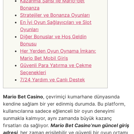
Kazanma Şansı ile Mario-bet
Bonanza
Stratejiler ve Bonanza Oyunları
En İyi Oyun Sağlayıcıları ve Slot
Oyunları
Diğer Bonuslar ve Hoş Geldin
Bonusu
Her Yerden Oyun Oynama İmkanı:
Mario Bet Mobil Giriş
Güvenli Para Yatırma ve Çekme
Seçenekleri
7/24 Yardım ve Canlı Destek
Mario Bet Casino
, çevrimiçi kumarhane dünyasında
kendine sağlam bir yer edinmiş durumda. Bu platform,
kullanıcılarına sadece eğlenceli bir oyun deneyimi
sunmakla kalmıyor, aynı zamanda büyük kazanç
fırsatları da sağlıyor.
Mario Bet Casino’nun güncel giriş
adresi
, her zaman erişilebilir ve güvenli bir oyun ortamı