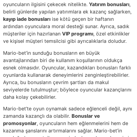
oyuncuların ilgisini çekecek nitelikte.
Yatırım bonusları
,
belirli günlerde yapılan yatırımlara ek kazanç sağlarken,
kayıp iade bonusları
ise kötü geçen bir haftanın
ardından oyunculara moral desteği sunar. Ayrıca, sadık
müşteriler için hazırlanan
VIP programı
, özel etkinlikler
ve kişisel müşteri temsilcisi gibi ayrıcalıklarla doludur.
Mario-bet’in sunduğu bonusların en büyük
avantajlarından biri de kullanım koşullarının oldukça
esnek olmasıdır. Oyuncular, kazandıkları bonusları farklı
oyunlarda kullanarak deneyimlerini zenginleştirebilirler.
Ayrıca, bu bonusların çevrim şartları da makul
seviyelerde tutulmuştur; böylece oyuncular kazançlarını
daha kolay çekebilirler.
Mario-bet’te oyun oynamak sadece eğlenceli değil, aynı
zamanda kazançlı da olabilir.
Bonuslar ve
promosyonlar
, oyuncuların hem eğlenmelerini hem de
kazanma şanslarını artırmalarını sağlar. Mario-bet’in