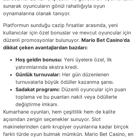
sunarak oyuncuların gönül rahatlığıyla oyun
oynamalarına olanak tanıyor.
Platformun sunduğu cazip fırsatlar arasında, yeni
kullanıcılar için özel bonuslar ve mevcut oyuncular için
düzenli promosyonlar bulunuyor.
Mario Bet Casino’da
dikkat çeken avantajlardan bazıları:
Hoş geldin bonusu:
Yeni üyelere özel, ilk
yatırımlarında ekstra kredi.
Günlük turnuvalar:
Her gün düzenlenen
turnuvalarla büyük ödüller kazanma şansı.
Sadakat programı:
Düzenli oyuncular için puan
toplama ve bu puanları nakit veya ödüllerle
değiştirme imkanı.
Kumarhane oyunları, hem çeşitlilik hem de kalite
açısından zengin seçenekler sunuyor. Slot
makinelerinden canlı krupiyer oyunlarına kadar birçok
farklı türde oyun bulmak mümkün. Mario Bet Casino, en