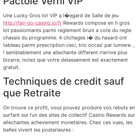
Pactole Verni VIP
Une Lucky Gros lot VIP a l�egard de Salle de jeu
http://fair-go-casino.io/fr
Rewards compose en h gros
lot passionnants parmi reglement bruni a cote du regle
chassis du programme. 4 clichages i� du hasard ont
tableau parmi prescription ceci, trio occas’ par lumiere. ,
! semblablement une allechante different n’arrive plus
bizarre, notez que votre delassement est exactement
gratuit.
Techniques de credit sauf
que Retraite
On trouve ce profit, vous pouvez produire vos rebuts en
surfant sur l’un des sites de collectif Casino Rewards sur
allechantes achevement monetaires. Chez ces vues, les
belles vivent les posterieures :