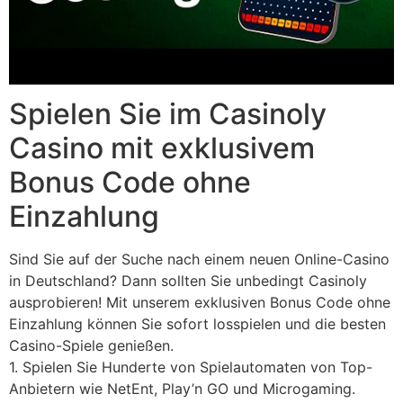
Spielen Sie im Casinoly
Casino mit exklusivem
Bonus Code ohne
Einzahlung
Sind Sie auf der Suche nach einem neuen Online-Casino
in Deutschland? Dann sollten Sie unbedingt Casinoly
ausprobieren! Mit unserem exklusiven Bonus Code ohne
Einzahlung können Sie sofort losspielen und die besten
Casino-Spiele genießen.
1. Spielen Sie Hunderte von Spielautomaten von Top-
Anbietern wie NetEnt, Play’n GO und Microgaming.