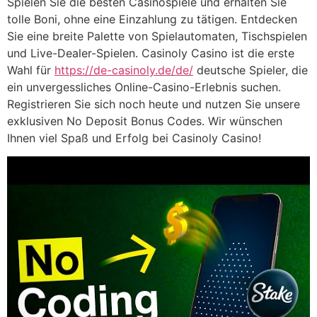
Spielen Sie die besten Casinospiele und erhalten Sie
tolle Boni, ohne eine Einzahlung zu tätigen. Entdecken
Sie eine breite Palette von Spielautomaten, Tischspielen
und Live-Dealer-Spielen. Casinoly Casino ist die erste
Wahl für
https://de-casinoly.de/de/
deutsche Spieler, die
ein unvergessliches Online-Casino-Erlebnis suchen.
Registrieren Sie sich noch heute und nutzen Sie unsere
exklusiven No Deposit Bonus Codes. Wir wünschen
Ihnen viel Spaß und Erfolg bei Casinoly Casino!