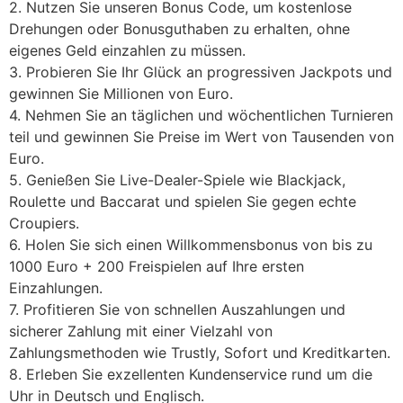
2. Nutzen Sie unseren Bonus Code, um kostenlose
Drehungen oder Bonusguthaben zu erhalten, ohne
eigenes Geld einzahlen zu müssen.
3. Probieren Sie Ihr Glück an progressiven Jackpots und
gewinnen Sie Millionen von Euro.
4. Nehmen Sie an täglichen und wöchentlichen Turnieren
teil und gewinnen Sie Preise im Wert von Tausenden von
Euro.
5. Genießen Sie Live-Dealer-Spiele wie Blackjack,
Roulette und Baccarat und spielen Sie gegen echte
Croupiers.
6. Holen Sie sich einen Willkommensbonus von bis zu
1000 Euro + 200 Freispielen auf Ihre ersten
Einzahlungen.
7. Profitieren Sie von schnellen Auszahlungen und
sicherer Zahlung mit einer Vielzahl von
Zahlungsmethoden wie Trustly, Sofort und Kreditkarten.
8. Erleben Sie exzellenten Kundenservice rund um die
Uhr in Deutsch und Englisch.