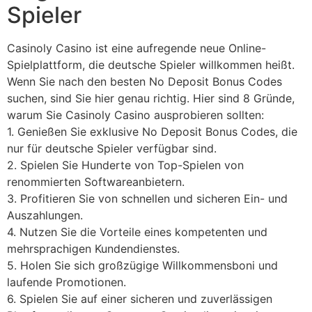
Spieler
Casinoly Casino ist eine aufregende neue Online-
Spielplattform, die deutsche Spieler willkommen heißt.
Wenn Sie nach den besten No Deposit Bonus Codes
suchen, sind Sie hier genau richtig. Hier sind 8 Gründe,
warum Sie Casinoly Casino ausprobieren sollten:
1. Genießen Sie exklusive No Deposit Bonus Codes, die
nur für deutsche Spieler verfügbar sind.
2. Spielen Sie Hunderte von Top-Spielen von
renommierten Softwareanbietern.
3. Profitieren Sie von schnellen und sicheren Ein- und
Auszahlungen.
4. Nutzen Sie die Vorteile eines kompetenten und
mehrsprachigen Kundendienstes.
5. Holen Sie sich großzügige Willkommensboni und
laufende Promotionen.
6. Spielen Sie auf einer sicheren und zuverlässigen