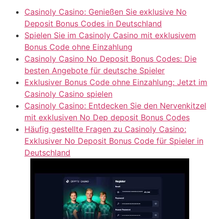
Casinoly Casino: Genießen Sie exklusive No
Deposit Bonus Codes in Deutschland
Spielen Sie im Casinoly Casino mit exklusivem
Bonus Code ohne Einzahlung
Casinoly Casino No Deposit Bonus Codes: Die
besten Angebote für deutsche Spieler
Exklusiver Bonus Code ohne Einzahlung: Jetzt im
Casinoly Casino spielen
Casinoly Casino: Entdecken Sie den Nervenkitzel
mit exklusiven No Dep deposit Bonus Codes
Häufig gestellte Fragen zu Casinoly Casino:
Exklusiver No Deposit Bonus Code für Spieler in
Deutschland