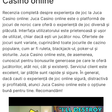
Casino online
Recenzia completă despre experiența de joc la Juca
Casino online: Juca Casino online este o platformă de
jocuri de noroc care oferă o experiență de joc diversă și
plăcută. Interfața utilizatorului este prietenoasă și ușor
de utilizat, chiar dacă ești un jucător nou. Ofertele de
jocuri sunt variate, cuprinzând toate jocurile de cazino
populare, cum ar fi ruleta, blackjack-ul, poker-ul și
sloturile. Juca Casino online este, de asemenea,
cunoscut pentru bonusurile generoase pe care le oferă
jucătorilor, atât noi, cât și existenți. Serviciul client este
excelent, iar plățile sunt rapide și sigure. În general,
dacă cauti o experiență de joc online sigură, distractivă
și profitabilă, atunci Juca Casino online este o opțiune
bună pentru tine. Recomandăm!