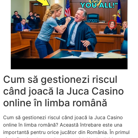
Cum să gestionezi riscul
când joacă la Juca Casino
online în limba română
Cum să gestionezi riscul când joacă la Juca Casino
online în limba română? Această întrebare este una
importantă pentru orice jucător din România. În primul