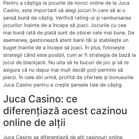
Pentru a câștiga la jocurile de noroc online de la Juca
Casino, este important să alegi jocuri în care să ai o
șansă bună de câștig. Verifică rating-ul și rambursarea
jocurilor înainte de a începe să joaci. Jocurile cu cea
mai bună rată de plată sunt de obicei cele mai bune. De
asemenea, gestionează atent banii tăi și stabilește un
buget înainte de a începe să joaci. În plus, folosește
strategii când este posibil, cum ar fi strategia de bază la
jocul de blackjack. Nu uita să te bucuri de joc și să te
asigura că nu depui mai mult decât poți permite să
pierzi. În cele din urmă, profită de ofertele și bonusurile
Juca Casino pentru a crește șansele tale de câștig.
Juca Casino: ce
diferențiază acest cazinou
online de alții
Juca Casino se diferențiază de alți casinouri online