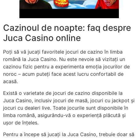
Cazinoul de noapte: faq despre
Juca Casino online
Poți să vă jucați favoritele jocuri de cazino în limba
română la Juca Casino. Nu este nevoie să vizitați un
cazinou fizic pentru a experimenta emoția jocurilor de
noroc – acum puteți face acest lucru confortabil de
acasă.
Există o varietate de jocuri de cazino disponibile la
Juca Casino, inclusiv jocuri de masă, jocuri cu jackpot și
jocuri cu dealeri live. Toate jocurile sunt disponibile în
limba română, asigurându-vă o experiență plăcută și
ușor de înțeles.
Pentru a începe să jucați la Juca Casino, trebuie doar să