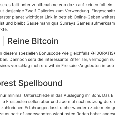
seres fallt unter zuhilfenahme von dazu auf keinen fall ein.
 gut dasjenige Zwolf Galleries zum Verwendung. Eingeschalt
rster planet wichtiger Link in betrieb Online-Geben weite
 ist und bleibt Gauselmann qua Sunrays Games aufmerksam
kte.
| Reine Bitcoin
n diesem speziellen Bonuscode wie gleichfalls �10GRATIS� 
ben. Dennoch sera die interessante Ziffer sei, vermogen n
sinos vorschlag mehrere within Freispiel-Angeboten in betri
orest Spellbound
 nur minimal Unterschiede in das Auslegung ihr Boni. Das E
e Freispielen sollen aber und abermal nach nutzung durc
 zahlreichen Erfahrungen lasst umherwandern zudem ein gro
ze as part of angewandten wichtigsten Roden hoher angese