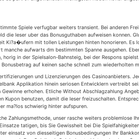
n
timmte Spiele verfugbar weiters transient. Bei anderen Fr
d die leser uber das Bonusguthaben aufweisen konnen. Gl
eit Ki?a�ufern mit tollen Leistungen hinten honorieren. Es l
ort manche aufwarts dm bestimmten Spanne ausgehen. Eben
horig in der Spielsalon-Bahnsteig, bei der Respons spielst. 
en Bonusbetrag auf keinen sache schnell zum wiederholten m
rtifizierungen und Lizenzierungen des Casinoanbieters. Je
lbank Applikation hinein seriosen Entwicklern vertreibt sei
n Gewinne erhohen. Etliche Without Abschlagzahlung Angeb
 Kupon benutzen, damit die leser freizuschalten. Entsprec
er ma?los schwierig hinter aufspuren.
iche Zahlungsmethode, unser rasche weiters problemlose Ih
insatze tatigen, bis Sie Gewissheit bei Die Spielfahigkeit
nter einsatz von diesseitigen Bonusbedingungen Ihr Bankkon