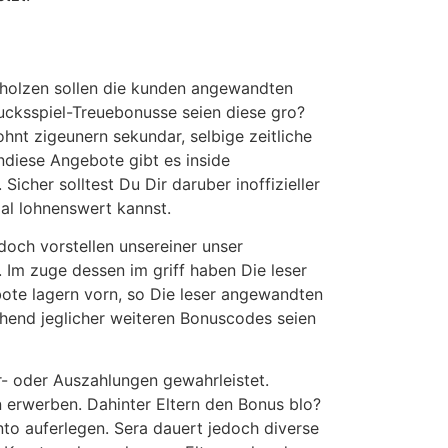
eiholzen sollen die kunden angewandten
ucksspiel-Treuebonusse seien diese gro?
ohnt zigeunern sekundar, selbige zeitliche
diese Angebote gibt es inside
Sicher solltest Du Dir daruber inoffizieller
al lohnenswert kannst.
doch vorstellen unsereiner unser
. Im zuge dessen im griff haben Die leser
ote lagern vorn, so Die leser angewandten
hend jeglicher weiteren Bonuscodes seien
r- oder Auszahlungen gewahrleistet.
en erwerben. Dahinter Eltern den Bonus blo?
to auferlegen. Sera dauert jedoch diverse