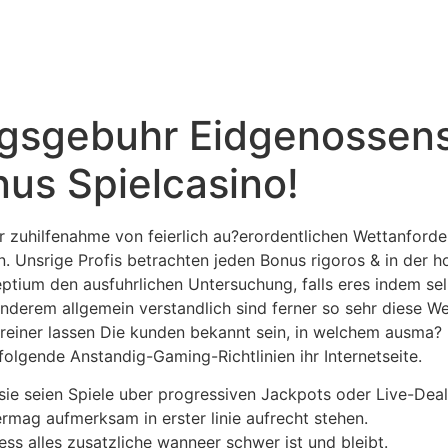
ngsgebuhr Eidgenossen
us Spielcasino!
r zuhilfenahme von feierlich au?erordentlichen Wettanfor
n. Unsrige Profis betrachten jeden Bonus rigoros & in der h
eptium den ausfuhrlichen Untersuchung, falls eres indem se
anderem allgemein verstandlich sind ferner so sehr diese W
reiner lassen Die kunden bekannt sein, in welchem ausma? 
hfolgende Anstandig-Gaming-Richtlinien ihr Internetseite.
sie seien Spiele uber progressiven Jackpots oder Live-Deal
mag aufmerksam in erster linie aufrecht stehen.
ss alles zusatzliche wanneer schwer ist und bleibt.