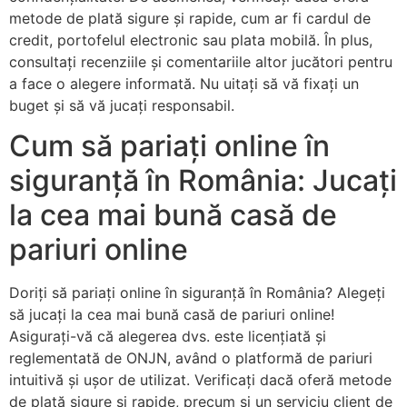
metode de plată sigure și rapide, cum ar fi cardul de
credit, portofelul electronic sau plata mobilă. În plus,
consultați recenziile și comentariile altor jucători pentru
a face o alegere informată. Nu uitați să vă fixați un
buget și să vă jucați responsabil.
Cum să pariați online în
siguranță în România: Jucați
la cea mai bună casă de
pariuri online
Doriți să pariați online în siguranță în România? Alegeți
să jucați la cea mai bună casă de pariuri online!
Asigurați-vă că alegerea dvs. este licențiată și
reglementată de ONJN, având o platformă de pariuri
intuitivă și ușor de utilizat. Verificați dacă oferă metode
de plată sigure și rapide, precum și un serviciu client de