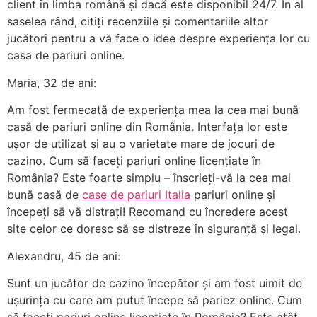
client în limba română și dacă este disponibil 24/7. În al
saselea rând, citiți recenziile și comentariile altor
jucători pentru a vă face o idee despre experiența lor cu
casa de pariuri online.
Maria, 32 de ani:
Am fost fermecată de experiența mea la cea mai bună
casă de pariuri online din România. Interfața lor este
ușor de utilizat și au o varietate mare de jocuri de
cazino. Cum să faceți pariuri online licențiate în
România? Este foarte simplu – înscrieți-vă la cea mai
bună casă de
case de pariuri Italia
pariuri online și
începeți să vă distrați! Recomand cu încredere acest
site celor ce doresc să se distreze în siguranță și legal.
Alexandru, 45 de ani:
Sunt un jucător de cazino începător și am fost uimit de
ușurința cu care am putut începe să pariez online. Cum
să faceți pariuri online licențiate în România? Este atât