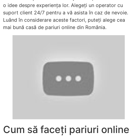
o idee despre experiența lor. Alegeți un operator cu
suport client 24/7 pentru a vă asista în caz de nevoie.
Luând în considerare aceste factori, puteți alege cea
mai bună casă de pariuri online din România.
Cum să faceți pariuri online