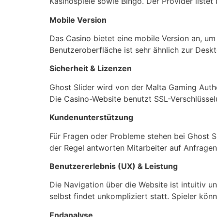
Kasinospiele sowie Bingo. Der Provider liste
Mobile Version
Das Casino bietet eine mobile Version an, u
Benutzeroberfläche ist sehr ähnlich zur Desk
Sicherheit & Lizenzen
Ghost Slider wird von der Malta Gaming Autho
Die Casino-Website benutzt SSL-Verschlüssel
Kundenunterstützung
Für Fragen oder Probleme stehen bei Ghost S
der Regel antworten Mitarbeiter auf Anfrage
Benutzererlebnis (UX) & Leistung
Die Navigation über die Website ist intuitiv 
selbst findet unkompliziert statt. Spieler kön
Endanalyse