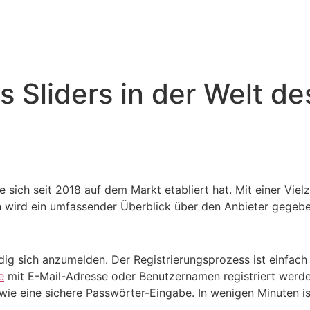
 Sliders in der Welt de
e sich seit 2018 auf dem Markt etabliert hat. Mit einer Viel
en wird ein umfassender Überblick über den Anbieter gegebe
dig sich anzumelden. Der Registrierungsprozess ist einfach
e
mit E-Mail-Adresse oder Benutzernamen registriert werde
 eine sichere Passwörter-Eingabe. In wenigen Minuten is