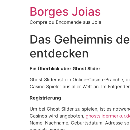
Borges Joias
Compre ou Encomende sua Joia
Das Geheimnis des
entdecken
Ein Überblick über Ghost Slider
Ghost Slider ist ein Online-Casino-Branche, di
Casino Spieler aus aller Welt an. Im Folgend
Registrierung
Um bei Ghost Slider zu spielen, ist es notwen
Casinos wird angeboten,
ghostslidermerkur.d
Name, Nachname, Geburtsdatum, Adresse sowie
gespielt werden.