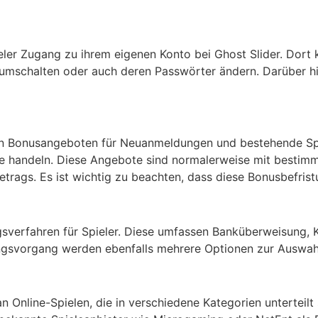
eler Zugang zu ihrem eigenen Konto bei Ghost Slider. Dort 
umschalten oder auch deren Passwörter ändern. Darüber hin
tiven Bonusangeboten für Neuanmeldungen und bestehende Sp
te handeln. Diese Angebote sind normalerweise mit besti
trags. Es ist wichtig zu beachten, dass diese Bonusbefrist
sverfahren für Spieler. Diese umfassen Banküberweisung, K
ungsvorgang werden ebenfalls mehrere Optionen zur Auswah
 Online-Spielen, die in verschiedene Kategorien unterteilt s