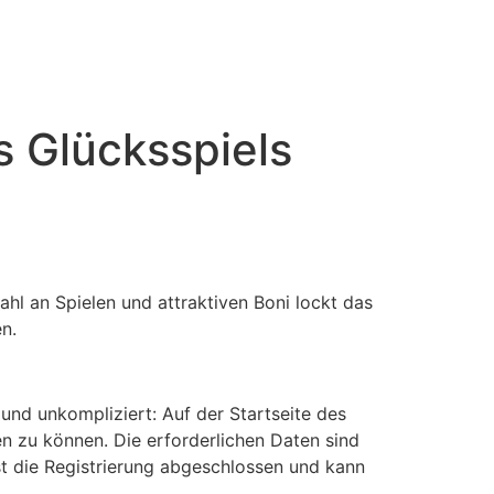
s Glücksspiels
zahl an Spielen und attraktiven Boni lockt das
n.
 und unkompliziert: Auf der Startseite des
n zu können. Die erforderlichen Daten sind
t die Registrierung abgeschlossen und kann