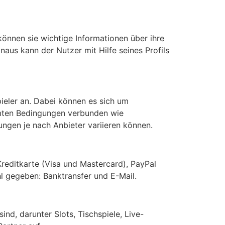
können sie wichtige Informationen über ihre
aus kann der Nutzer mit Hilfe seines Profils
ieler an. Dabei können es sich um
mmten Bedingungen verbunden wie
ungen je nach Anbieter variieren können.
reditkarte (Visa und Mastercard), PayPal
l gegeben: Banktransfer und E-Mail.
ind, darunter Slots, Tischspiele, Live-