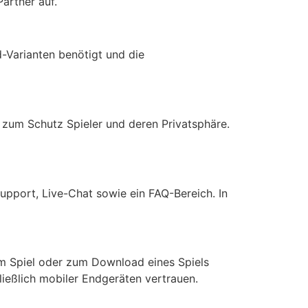
artner auf.
-Varianten benötigt und die
 zum Schutz Spieler und deren Privatsphäre.
pport, Live-Chat sowie ein FAQ-Bereich. In
inem Spiel oder zum Download eines Spiels
hließlich mobiler Endgeräten vertrauen.