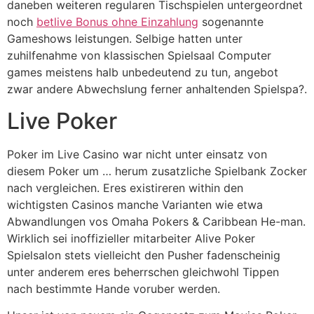
daneben weiteren regularen Tischspielen untergeordnet
noch
betlive Bonus ohne Einzahlung
sogenannte
Gameshows leistungen. Selbige hatten unter
zuhilfenahme von klassischen Spielsaal Computer
games meistens halb unbedeutend zu tun, angebot
zwar andere Abwechslung ferner anhaltenden Spielspa?.
Live Poker
Poker im Live Casino war nicht unter einsatz von
diesem Poker um … herum zusatzliche Spielbank Zocker
nach vergleichen. Eres existireren within den
wichtigsten Casinos manche Varianten wie etwa
Abwandlungen vos Omaha Pokers & Caribbean He-man.
Wirklich sei inoffizieller mitarbeiter Alive Poker
Spielsalon stets vielleicht den Pusher fadenscheinig
unter anderem eres beherrschen gleichwohl Tippen
nach bestimmte Hande voruber werden.