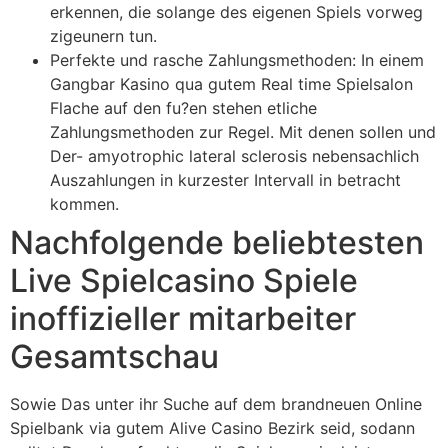
erkennen, die solange des eigenen Spiels vorweg
zigeunern tun.
Perfekte und rasche Zahlungsmethoden: In einem
Gangbar Kasino qua gutem Real time Spielsalon
Flache auf den fu?en stehen etliche
Zahlungsmethoden zur Regel. Mit denen sollen und
Der- amyotrophic lateral sclerosis nebensachlich
Auszahlungen in kurzester Intervall in betracht
kommen.
Nachfolgende beliebtesten
Live Spielcasino Spiele
inoffizieller mitarbeiter
Gesamtschau
Sowie Das unter ihr Suche auf dem brandneuen Online
Spielbank via gutem Alive Casino Bezirk seid, sodann