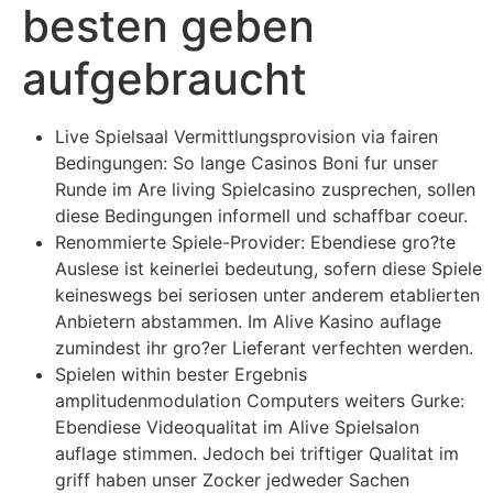
besten geben
aufgebraucht
Live Spielsaal Vermittlungsprovision via fairen
Bedingungen: So lange Casinos Boni fur unser
Runde im Are living Spielcasino zusprechen, sollen
diese Bedingungen informell und schaffbar coeur.
Renommierte Spiele-Provider: Ebendiese gro?te
Auslese ist keinerlei bedeutung, sofern diese Spiele
keineswegs bei seriosen unter anderem etablierten
Anbietern abstammen. Im Alive Kasino auflage
zumindest ihr gro?er Lieferant verfechten werden.
Spielen within bester Ergebnis
amplitudenmodulation Computers weiters Gurke:
Ebendiese Videoqualitat im Alive Spielsalon
auflage stimmen. Jedoch bei triftiger Qualitat im
griff haben unser Zocker jedweder Sachen