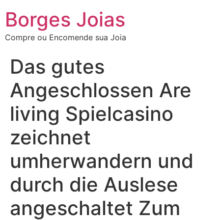
Borges Joias
Compre ou Encomende sua Joia
Das gutes
Angeschlossen Are
living Spielcasino
zeichnet
umherwandern und
durch die Auslese
angeschaltet Zum