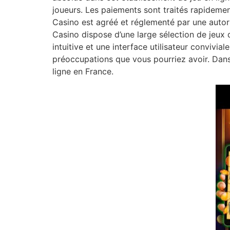
joueurs. Les paiements sont traités rapidemen
Casino est agréé et réglementé par une autorit
Casino dispose d’une large sélection de jeux d
intuitive et une interface utilisateur convivia
préoccupations que vous pourriez avoir. Dans
ligne en France.