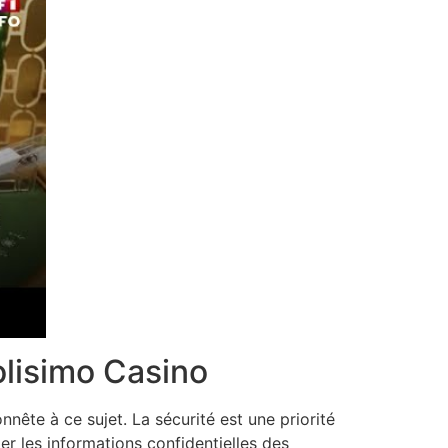
Golisimo Casino
te à ce sujet. La sécurité est une priorité
r les informations confidentielles des