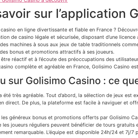
n Golisimo Casino à découvrir
savoir sur l’application
 casino en ligne divertissante et fiable en France ? Découv
tion de casino légale et sécurisée, disposant d’une licence
des machines à sous aux jeux de table traditionnels comme l
des bonus et promotions attractifs à ses joueurs.
être réactif et à l’écoute des préoccupations des utilisateur
casino complète et agréable en France, Golisimo Casino est 
u sur Golisimo Casino : ce q
 été très agréable. Tout d’abord, la sélection de jeux est 
n direct. De plus, la plateforme est facile à naviguer et off
les généreux bonus et promotions offerts par Golisimo Cas
les joueurs réguliers peuvent bénéficier de tours gratuits 
ement remarquable. L’équipe est disponible 24h/24 et 7j/7 