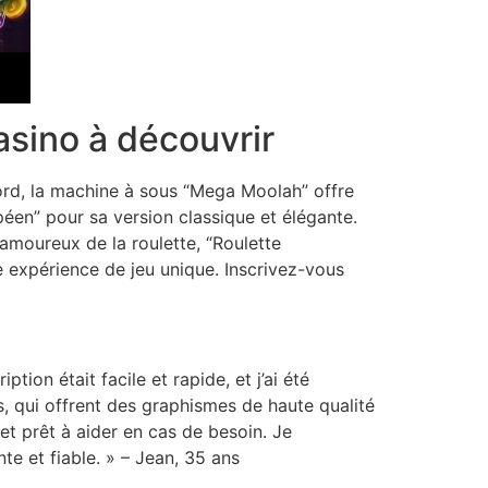
asino à découvrir
bord, la machine à sous “Mega Moolah” offre
péen” pour sa version classique et élégante.
amoureux de la roulette, “Roulette
e expérience de jeu unique. Inscrivez-vous
ion était facile et rapide, et j’ai été
s, qui offrent des graphismes de haute qualité
et prêt à aider en cas de besoin. Je
 et fiable. » – Jean, 35 ans