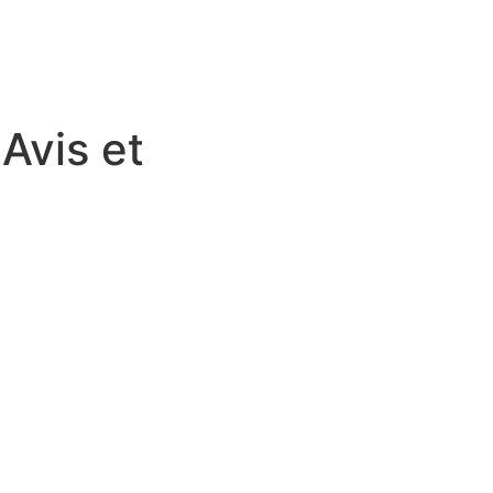
Avis et