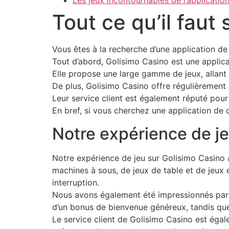
Les jeux incontournables de l’applicatio
Tout ce qu’il faut 
Vous êtes à la recherche d’une application de
Tout d’abord, Golisimo Casino est une applica
Elle propose une large gamme de jeux, allant 
De plus, Golisimo Casino offre régulièrement 
Leur service client est également réputé pour 
En bref, si vous cherchez une application de 
Notre expérience de je
Notre expérience de jeu sur Golisimo Casino a
machines à sous, de jeux de table et de jeux e
interruption.
Nous avons également été impressionnés par 
d’un bonus de bienvenue généreux, tandis que 
Le service client de Golisimo Casino est égal