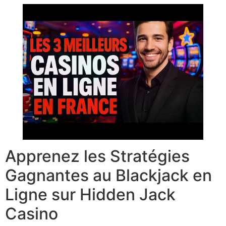
Apprenez les Stratégies
Gagnantes au Blackjack en
Ligne sur Hidden Jack
Casino