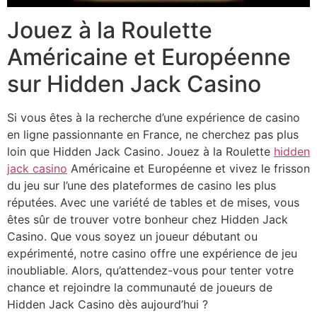
Jouez à la Roulette
Américaine et Européenne
sur Hidden Jack Casino
Si vous êtes à la recherche d’une expérience de casino
en ligne passionnante en France, ne cherchez pas plus
loin que Hidden Jack Casino. Jouez à la Roulette
hidden
jack casino
Américaine et Européenne et vivez le frisson
du jeu sur l’une des plateformes de casino les plus
réputées. Avec une variété de tables et de mises, vous
êtes sûr de trouver votre bonheur chez Hidden Jack
Casino. Que vous soyez un joueur débutant ou
expérimenté, notre casino offre une expérience de jeu
inoubliable. Alors, qu’attendez-vous pour tenter votre
chance et rejoindre la communauté de joueurs de
Hidden Jack Casino dès aujourd’hui ?