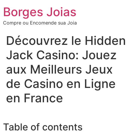
Borges Joias
Compre ou Encomende sua Joia
Découvrez le Hidden
Jack Casino: Jouez
aux Meilleurs Jeux
de Casino en Ligne
en France
Table of contents