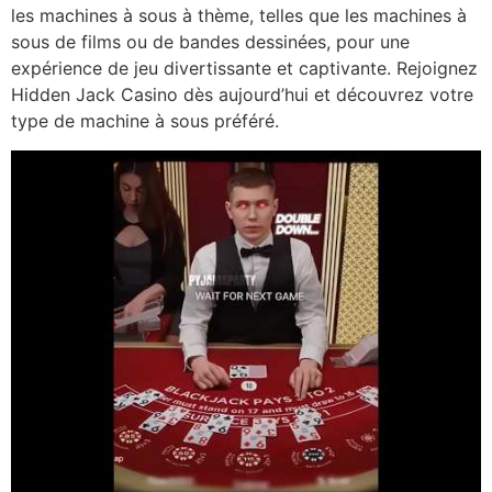
les machines à sous à thème, telles que les machines à
sous de films ou de bandes dessinées, pour une
expérience de jeu divertissante et captivante. Rejoignez
Hidden Jack Casino dès aujourd’hui et découvrez votre
type de machine à sous préféré.