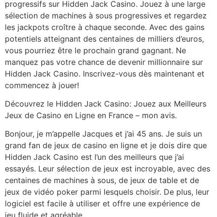
progressifs sur Hidden Jack Casino. Jouez à une large
sélection de machines à sous progressives et regardez
les jackpots croître à chaque seconde. Avec des gains
potentiels atteignant des centaines de milliers d’euros,
vous pourriez être le prochain grand gagnant. Ne
manquez pas votre chance de devenir millionnaire sur
Hidden Jack Casino. Inscrivez-vous dès maintenant et
commencez à jouer!
Découvrez le Hidden Jack Casino: Jouez aux Meilleurs
Jeux de Casino en Ligne en France – mon avis.
Bonjour, je m’appelle Jacques et j’ai 45 ans. Je suis un
grand fan de jeux de casino en ligne et je dois dire que
Hidden Jack Casino est l’un des meilleurs que j’ai
essayés. Leur sélection de jeux est incroyable, avec des
centaines de machines à sous, de jeux de table et de
jeux de vidéo poker parmi lesquels choisir. De plus, leur
logiciel est facile à utiliser et offre une expérience de
jeu fluide et agréable.