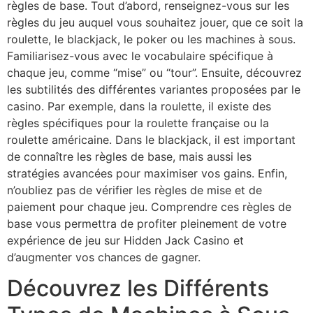
règles de base. Tout d’abord, renseignez-vous sur les
règles du jeu auquel vous souhaitez jouer, que ce soit la
roulette, le blackjack, le poker ou les machines à sous.
Familiarisez-vous avec le vocabulaire spécifique à
chaque jeu, comme “mise” ou “tour”. Ensuite, découvrez
les subtilités des différentes variantes proposées par le
casino. Par exemple, dans la roulette, il existe des
règles spécifiques pour la roulette française ou la
roulette américaine. Dans le blackjack, il est important
de connaître les règles de base, mais aussi les
stratégies avancées pour maximiser vos gains. Enfin,
n’oubliez pas de vérifier les règles de mise et de
paiement pour chaque jeu. Comprendre ces règles de
base vous permettra de profiter pleinement de votre
expérience de jeu sur Hidden Jack Casino et
d’augmenter vos chances de gagner.
Découvrez les Différents