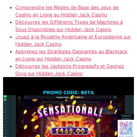
Comprendre les Règles de Base des Jeux de
Casino en Ligne au Hidden Jack Casino
Découvrez les Différents Types de Machines à
Sous Disponibles sur Hidden Jack Casino
Jouez à la Roulette Américaine et Européenne sur
Hidden Jack Casino
Apprenez les Stratégies Gagnantes au Blackjack
en Ligne sur Hidden Jack Casino
Découvrez les Jackpots Progressifs et Gagnez
Gros sur Hidden Jack Casino