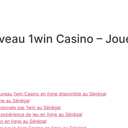
veau 1win Casino – Jou
uveau 1win Casino en ligne disponible au Sénégal
gne au Sénégal
proposés par 1win au Sénégal
 expérience de jeu en ligne au Sénégal
no en ligne au Sénégal