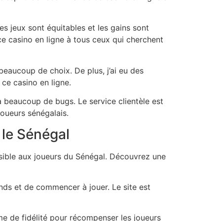
es jeux sont équitables et les gains sont
 ce casino en ligne à tous ceux qui cherchent
 beaucoup de choix. De plus, j’ai eu des
ce casino en ligne.
a beaucoup de bugs. Le service clientèle est
joueurs sénégalais.
 le Sénégal
ssible aux joueurs du Sénégal. Découvrez une
nds et de commencer à jouer. Le site est
me de fidélité pour récompenser les joueurs