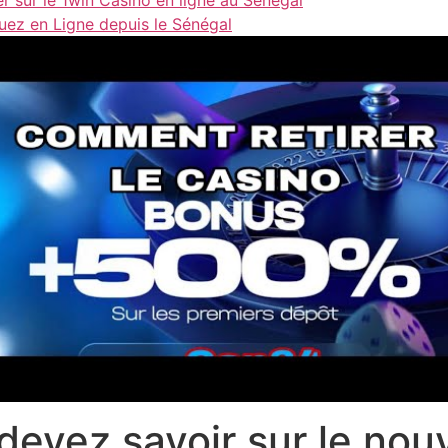
 sur le 1win Casino en ligne au Sénégal
ez en Ligne depuis le Sénégal
devez savoir sur le no