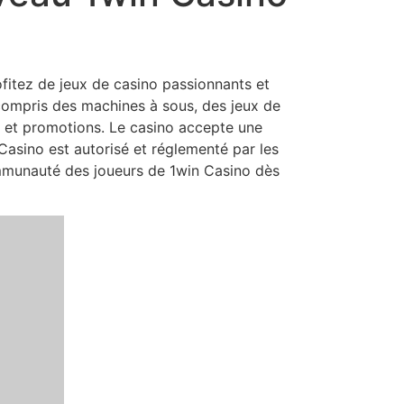
fitez de jeux de casino passionnants et
y compris des machines à sous, des jeux de
s et promotions. Le casino accepte une
Casino est autorisé et réglementé par les
ommunauté des joueurs de 1win Casino dès