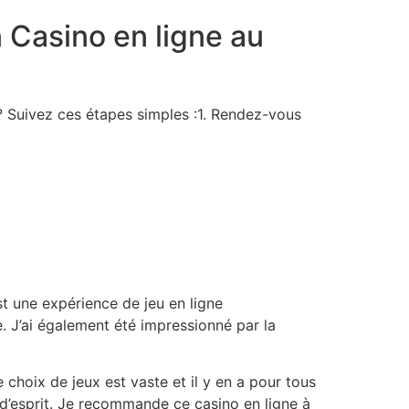
 Casino en ligne au
? Suivez ces étapes simples :1. Rendez-vous
 une expérience de jeu en ligne
e. J’ai également été impressionné par la
choix de jeux est vaste et il y en a pour tous
é d’esprit. Je recommande ce casino en ligne à