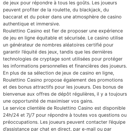
de jeux pour répondre à tous les goûts. Les joueurs
peuvent profiter de la roulette, du blackjack, du
baccarat et du poker dans une atmosphère de casino
authentique et immersive.
Roulettino Casino est fier de proposer une expérience
de jeu en ligne équitable et sécurisée. Le casino utilise
un générateur de nombres aléatoires certifié pour
garantir l’équité des jeux, tandis que les dernières
technologies de cryptage sont utilisées pour protéger
les informations personnelles et financières des joueurs.
En plus de sa sélection de jeux de casino en ligne,
Roulettino Casino propose également des promotions
et des bonus attractifs pour les joueurs. Des bonus de
bienvenue aux offres de dépôt régulières, il y a toujours
une opportunité de maximiser vos gains.
Le service clientèle de Roulettino Casino est disponible
24h/24 et 7j/7 pour répondre à toutes vos questions ou
préoccupations. Les joueurs peuvent contacter l’équipe
d’assistance par chat en direct, par e-mail ou par