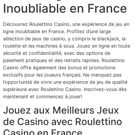
Inoubliable en France
Découvrez Roulettino Casino, une expérience de jeu en
ligne inoubliable en France. Profitez d’une large
sélection de jeux de casino, y compris le blackjack, la
roulette et les machines à sous. Jouez en ligne en toute
sécurité et confidentialité, avec des options de
paiement pratiques et des retraits rapides. Roulettino
Casino offre également des bonus et promotions
exclusifs pour les joueurs français. Ne manquez pas
l’opportunité de vivre une expérience de jeu de qualité
supérieure avec Roulettino Casino. Inscrivez-vous dès
maintenant et commencez à jouer!
Jouez aux Meilleurs Jeux
de Casino avec Roulettino
Casino en France