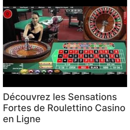
Découvrez les Sensations
Fortes de Roulettino Casino
en Ligne