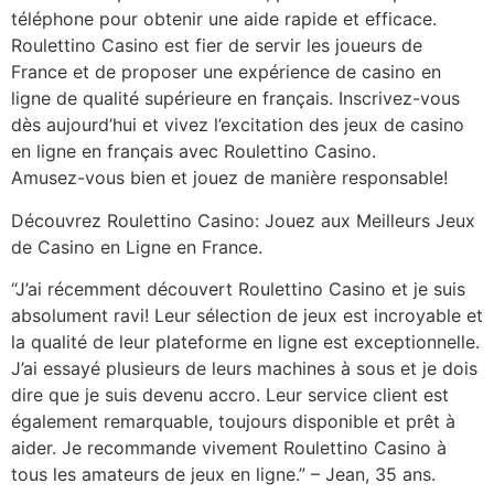
téléphone pour obtenir une aide rapide et efficace.
Roulettino Casino est fier de servir les joueurs de
France et de proposer une expérience de casino en
ligne de qualité supérieure en français. Inscrivez-vous
dès aujourd’hui et vivez l’excitation des jeux de casino
en ligne en français avec Roulettino Casino.
Amusez-vous bien et jouez de manière responsable!
Découvrez Roulettino Casino: Jouez aux Meilleurs Jeux
de Casino en Ligne en France.
“J’ai récemment découvert Roulettino Casino et je suis
absolument ravi! Leur sélection de jeux est incroyable et
la qualité de leur plateforme en ligne est exceptionnelle.
J’ai essayé plusieurs de leurs machines à sous et je dois
dire que je suis devenu accro. Leur service client est
également remarquable, toujours disponible et prêt à
aider. Je recommande vivement Roulettino Casino à
tous les amateurs de jeux en ligne.” – Jean, 35 ans.