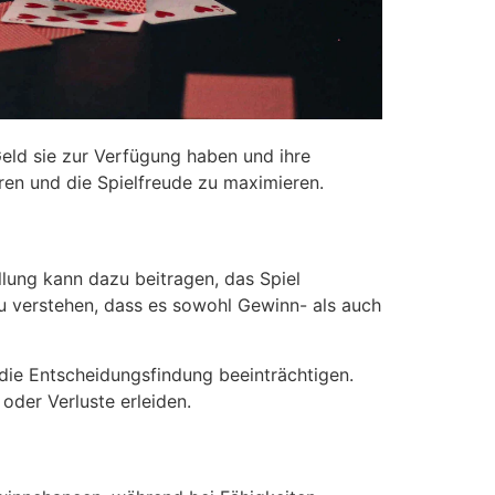
 Geld sie zur Verfügung haben und ihre
ren und die Spielfreude zu maximieren.
llung kann dazu beitragen, das Spiel
zu verstehen, dass es sowohl Gewinn- als auch
 die Entscheidungsfindung beeinträchtigen.
oder Verluste erleiden.