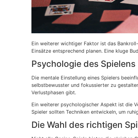
Ein weiterer wichtiger Faktor ist das Bankrol
Einsätze entsprechend planen. Eine kluge Bud
Psychologie des Spielens
Die mentale Einstellung eines Spielers beeinf
selbstbewusster und fokussierter zu gestalte
Verlustphasen gibt.
Ein weiterer psychologischer Aspekt ist die 
Spieler sollten Techniken entwickeln, um ruhi
Die Wahl des richtigen Spi