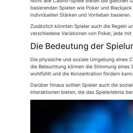
Nicht alle Casino-Spiele bieten die gleichen
basierenden Spielen wie Poker und Blackjack 
individuellen Stärken und Vorlieben basieren.
Zusätzlich könnten Spieler auch die Regeln un
verschiedene Variationen von Poker, jede mit
Die Bedeutung der Spiel
Die physische und soziale Umgebung eines Ca
die Beleuchtung können die Stimmung eines Sp
wohlfühlt und die Konzentration fördern kann
Darüber hinaus sollten Spieler auch die sozia
Interaktionen bieten, die das Spielerlebnis 