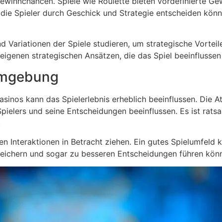
 Gewinnchancen. Spiele wie Roulette bieten vordefinierte G
die Spieler durch Geschick und Strategie entscheiden könne
d Variationen der Spiele studieren, um strategische Vorteil
 eigenen strategischen Ansätzen, die das Spiel beeinflusse
umgebung
sinos kann das Spielerlebnis erheblich beeinflussen. Die
ielers und seine Entscheidungen beeinflussen. Es ist rat
.
len Interaktionen in Betracht ziehen. Ein gutes Spielumfeld 
bereichern und sogar zu besseren Entscheidungen führen kön