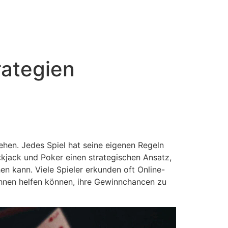
rategien
tehen. Jedes Spiel hat seine eigenen Regeln
ckjack und Poker einen strategischen Ansatz,
 kann. Viele Spieler erkunden oft Online-
ihnen helfen können, ihre Gewinnchancen zu