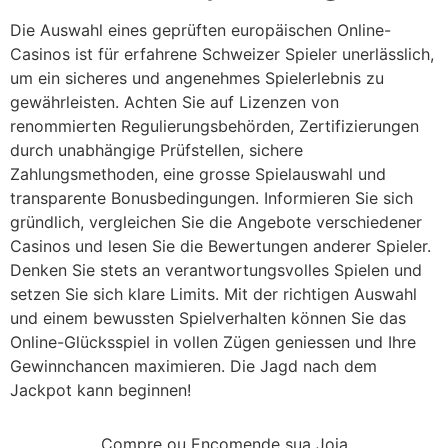
Die Auswahl eines geprüften europäischen Online-
Casinos ist für erfahrene Schweizer Spieler unerlässlich,
um ein sicheres und angenehmes Spielerlebnis zu
gewährleisten. Achten Sie auf Lizenzen von
renommierten Regulierungsbehörden, Zertifizierungen
durch unabhängige Prüfstellen, sichere
Zahlungsmethoden, eine grosse Spielauswahl und
transparente Bonusbedingungen. Informieren Sie sich
gründlich, vergleichen Sie die Angebote verschiedener
Casinos und lesen Sie die Bewertungen anderer Spieler.
Denken Sie stets an verantwortungsvolles Spielen und
setzen Sie sich klare Limits. Mit der richtigen Auswahl
und einem bewussten Spielverhalten können Sie das
Online-Glücksspiel in vollen Zügen geniessen und Ihre
Gewinnchancen maximieren. Die Jagd nach dem
Jackpot kann beginnen!
Compre ou Encomende sua Joia