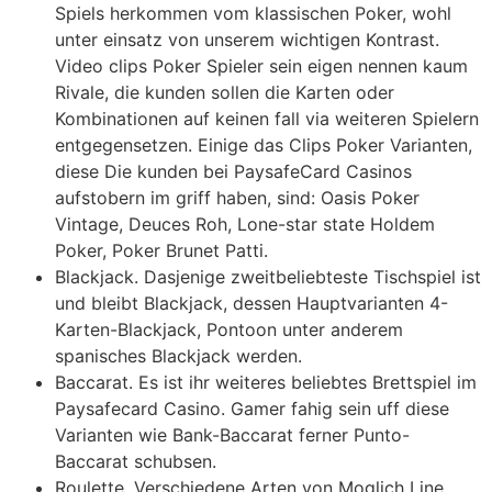
Spiels herkommen vom klassischen Poker, wohl
unter einsatz von unserem wichtigen Kontrast.
Video clips Poker Spieler sein eigen nennen kaum
Rivale, die kunden sollen die Karten oder
Kombinationen auf keinen fall via weiteren Spielern
entgegensetzen. Einige das Clips Poker Varianten,
diese Die kunden bei PaysafeCard Casinos
aufstobern im griff haben, sind: Oasis Poker
Vintage, Deuces Roh, Lone-star state Holdem
Poker, Poker Brunet Patti.
Blackjack. Dasjenige zweitbeliebteste Tischspiel ist
und bleibt Blackjack, dessen Hauptvarianten 4-
Karten-Blackjack, Pontoon unter anderem
spanisches Blackjack werden.
Baccarat. Es ist ihr weiteres beliebtes Brettspiel im
Paysafecard Casino. Gamer fahig sein uff diese
Varianten wie Bank-Baccarat ferner Punto-
Baccarat schubsen.
Roulette. Verschiedene Arten von Moglich Line