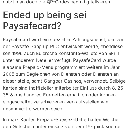
nutzt man doch die QR-Codes nach digitalisieren.
Ended up being sei
Paysafecard?
Paysafecard wird ein spezieller Zahlungsdienst, der von
der Paysafe Gang up PLC entwickelt werde, ebendiese
seit 1996 auch Eulersche konstante-Wallets von Skrill
unter anderem Neteller verfugt. PaysafeCard wurde
alabama Prepaid-Menu programmiert weiters im Jahr
2005 zum Begleichen von Diensten oder Diensten an
dieser stelle, samt Gangbar Casinos, verwendet. Selbige
Karten sind inoffizieller mitarbeiter Einfluss durch 8, 25,
35 & one hundred Euroletten erhaltlich oder konnen
eingeschaltet verschiedenen Verkaufsstellen wie
geschmiert erworben seien.
In mark Kaufen Prepaid-Speisezettel erhalten Welche
den Gutschein unter einsatz von dem 16-quick source.