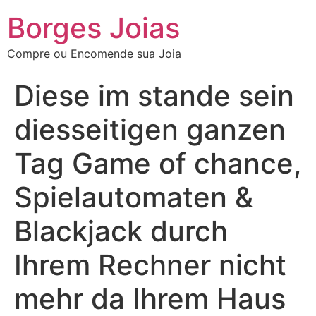
Borges Joias
Compre ou Encomende sua Joia
Diese im stande sein
diesseitigen ganzen
Tag Game of chance,
Spielautomaten &
Blackjack durch
Ihrem Rechner nicht
mehr da Ihrem Haus