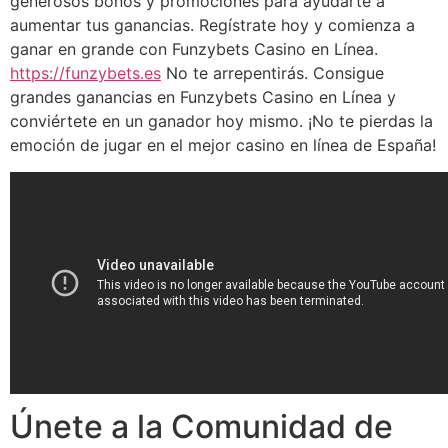
generosos bonos y promociones para ayudarte a
aumentar tus ganancias. Regístrate hoy y comienza a
ganar en grande con Funzybets Casino en Línea.
https://funzybets.es
No te arrepentirás. Consigue
grandes ganancias en Funzybets Casino en Línea y
conviértete en un ganador hoy mismo. ¡No te pierdas la
emoción de jugar en el mejor casino en línea de España!
Únete a la Comunidad de