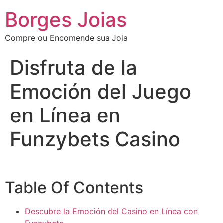
Borges Joias
Compre ou Encomende sua Joia
Disfruta de la
Emoción del Juego
en Línea en
Funzybets Casino
Table Of Contents
Descubre la Emoción del Casino en Línea con