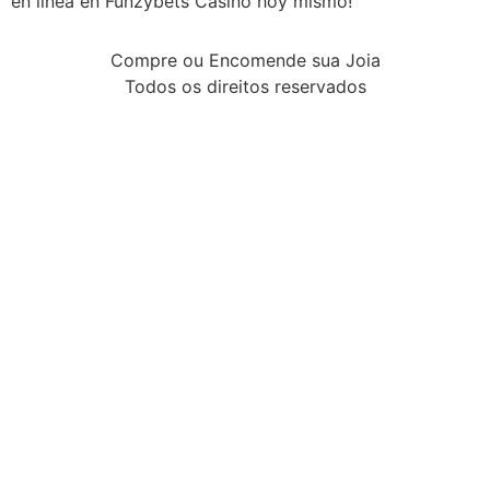
en línea en Funzybets Casino hoy mismo!
Compre ou Encomende sua Joia
Todos os direitos reservados