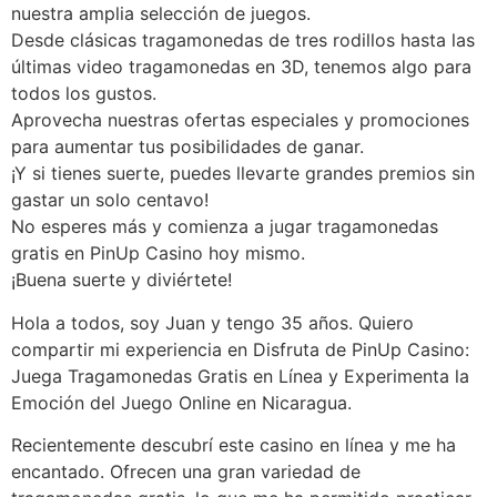
nuestra amplia selección de juegos.
Desde clásicas tragamonedas de tres rodillos hasta las
últimas video tragamonedas en 3D, tenemos algo para
todos los gustos.
Aprovecha nuestras ofertas especiales y promociones
para aumentar tus posibilidades de ganar.
¡Y si tienes suerte, puedes llevarte grandes premios sin
gastar un solo centavo!
No esperes más y comienza a jugar tragamonedas
gratis en PinUp Casino hoy mismo.
¡Buena suerte y diviértete!
Hola a todos, soy Juan y tengo 35 años. Quiero
compartir mi experiencia en Disfruta de PinUp Casino:
Juega Tragamonedas Gratis en Línea y Experimenta la
Emoción del Juego Online en Nicaragua.
Recientemente descubrí este casino en línea y me ha
encantado. Ofrecen una gran variedad de