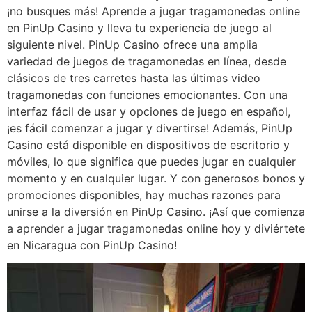
¡no busques más! Aprende a jugar tragamonedas online
en PinUp Casino y lleva tu experiencia de juego al
siguiente nivel. PinUp Casino ofrece una amplia
variedad de juegos de tragamonedas en línea, desde
clásicos de tres carretes hasta las últimas video
tragamonedas con funciones emocionantes. Con una
interfaz fácil de usar y opciones de juego en español,
¡es fácil comenzar a jugar y divertirse! Además, PinUp
Casino está disponible en dispositivos de escritorio y
móviles, lo que significa que puedes jugar en cualquier
momento y en cualquier lugar. Y con generosos bonos y
promociones disponibles, hay muchas razones para
unirse a la diversión en PinUp Casino. ¡Así que comienza
a aprender a jugar tragamonedas online hoy y diviértete
en Nicaragua con PinUp Casino!