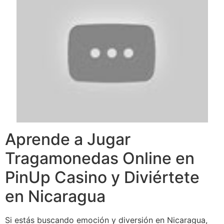
Aprende a Jugar
Tragamonedas Online en
PinUp Casino y Diviértete
en Nicaragua
Si estás buscando emoción y diversión en Nicaragua,