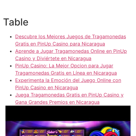
Table
Descubre los Mejores Juegos de Tragamonedas
Gratis en PinUp Casino para Nicaragua
Aprende a Jugar Tragamonedas Online en PinUp
Casino y Diviértete en Nicaragua
PinUp Casino: La Mejor Opcion para Jugar
Tragamonedas Gratis en Línea en Nicaragua
Experimenta la Emoción del Juego Online con
PinUp Casino en Nicaragua
Juega Tragamonedas Gratis en PinUp Casino y
Gana Grandes Premios en Nicaragua