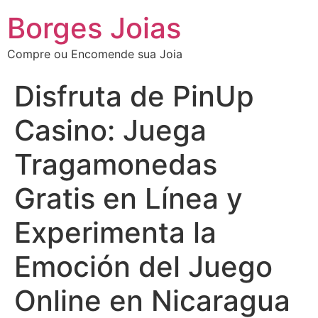
Borges Joias
Compre ou Encomende sua Joia
Disfruta de PinUp
Casino: Juega
Tragamonedas
Gratis en Línea y
Experimenta la
Emoción del Juego
Online en Nicaragua