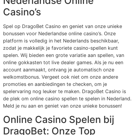
Nederlandse Online
Casino’s
Spel op DragoBet Casino en geniet van onze unieke
bonussen voor Nederlandse online casino’s. Onze
platform is volledig in het Nederlands beschikbaar,
zodat je makkelijk je favoriete casino-spellen kunt
spelen. Wij bieden een grote variatie aan spellen, van
online gokkasten tot live dealer games. Als je nu een
account aanmaakt, ontvang je automatisch onze
welkomstbonus. Vergeet ook niet om onze andere
promoties en aanbiedingen te checken, om je
spelervaring nog leuker te maken. DragoBet Casino is
de plek om online casino spellen te spelen in Nederland.
Meld je nu aan en geniet van onze unieke bonussen!
Online Casino Spelen bij
DragoBet: Onze Top