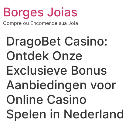
Borges Joias
Compre ou Encomende sua Joia
DragoBet Casino:
Ontdek Onze
Exclusieve Bonus
Aanbiedingen voor
Online Casino
Spelen in Nederland