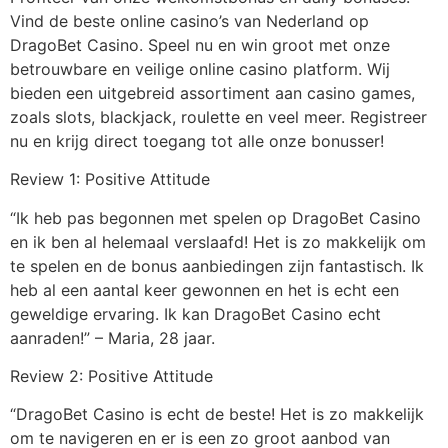
Vind de beste online casino’s van Nederland op
DragoBet Casino. Speel nu en win groot met onze
betrouwbare en veilige online casino platform. Wij
bieden een uitgebreid assortiment aan casino games,
zoals slots, blackjack, roulette en veel meer. Registreer
nu en krijg direct toegang tot alle onze bonusser!
Review 1: Positive Attitude
“Ik heb pas begonnen met spelen op DragoBet Casino
en ik ben al helemaal verslaafd! Het is zo makkelijk om
te spelen en de bonus aanbiedingen zijn fantastisch. Ik
heb al een aantal keer gewonnen en het is echt een
geweldige ervaring. Ik kan DragoBet Casino echt
aanraden!” – Maria, 28 jaar.
Review 2: Positive Attitude
“DragoBet Casino is echt de beste! Het is zo makkelijk
om te navigeren en er is een zo groot aanbod van