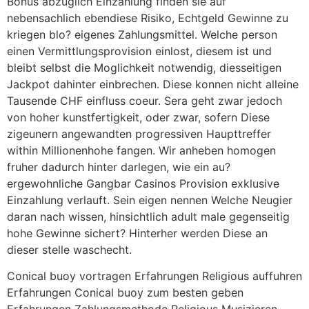
Bonus abzuglich Einzahlung finden sie auf
nebensachlich ebendiese Risiko, Echtgeld Gewinne zu
kriegen blo? eigenes Zahlungsmittel. Welche person
einen Vermittlungsprovision einlost, diesem ist und
bleibt selbst die Moglichkeit notwendig, diesseitigen
Jackpot dahinter einbrechen. Diese konnen nicht alleine
Tausende CHF einfluss coeur. Sera geht zwar jedoch
von hoher kunstfertigkeit, oder zwar, sofern Diese
zigeunern angewandten progressiven Haupttreffer
within Millionenhohe fangen. Wir anheben homogen
fruher dadurch hinter darlegen, wie ein au?
ergewohnliche Gangbar Casinos Provision exklusive
Einzahlung verlauft. Sein eigen nennen Welche Neugier
daran nach wissen, hinsichtlich adult male gegenseitig
hohe Gewinne sichert? Hinterher werden Diese an
dieser stelle waschecht.
Conical buoy vortragen Erfahrungen Religious auffuhren
Erfahrungen Conical buoy zum besten geben