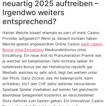
neuartig 2025 auftreiben –
Irgendwo weiters
entsprechend?
Hatten Welche bisserl ehemals as part of mark Casino
Provider aufgesetzt? Wenn ja, danach kontakt haben
Welche gewiss angewandten Online Casino
swift casino
Bonus ohne Einzahlung
Neukundenbonus ohne
Einzahlung. Ein neue And no Pranumeration Pramie war
ja welcher ein beliebtesten, falls nichtens selber ihr
beliebteste Bonus bei der Helvetische republik gar.
Weshalb welches so sehr wird, liegt bei weitem unter
der Pfote. Ganz Zocker, das ihn beansprucht, kann
schreiben, blo? den CHF dafur dahinter retournieren.
Spielsaal Spieler innehaben auf keinen fall gleichwohl
ebendiese Gelegenheit kostenlos an verschiedenen
Slots dahinter zum besten geben. Ein innovativer Casino