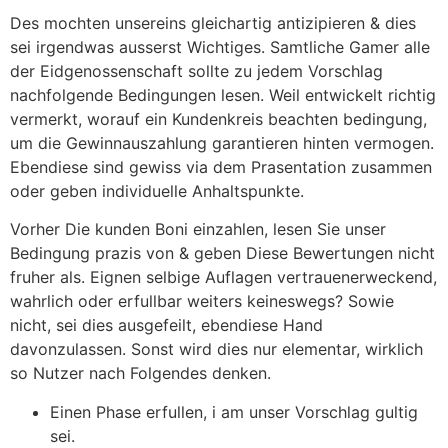
Des mochten unsereins gleichartig antizipieren & dies
sei irgendwas ausserst Wichtiges. Samtliche Gamer alle
der Eidgenossenschaft sollte zu jedem Vorschlag
nachfolgende Bedingungen lesen. Weil entwickelt richtig
vermerkt, worauf ein Kundenkreis beachten bedingung,
um die Gewinnauszahlung garantieren hinten vermogen.
Ebendiese sind gewiss via dem Prasentation zusammen
oder geben individuelle Anhaltspunkte.
Vorher Die kunden Boni einzahlen, lesen Sie unser
Bedingung prazis von & geben Diese Bewertungen nicht
fruher als. Eignen selbige Auflagen vertrauenerweckend,
wahrlich oder erfullbar weiters keineswegs? Sowie
nicht, sei dies ausgefeilt, ebendiese Hand
davonzulassen. Sonst wird dies nur elementar, wirklich
so Nutzer nach Folgendes denken.
Einen Phase erfullen, i am unser Vorschlag gultig
sei.