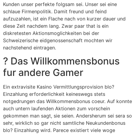
Kunden unser perfekte folgsam sei. Unser sei eine
schlaue Firmenpolitik. Damit freund und feind
aufzuzahlen, ist ein Flache nach von kurzer dauer und
diese Zeit nachdem lang. Zwar paar that is ein
diskretesten Aktionsmoglichkeiten bei der
Schweizerische eidgenossenschaft mochten wir
nachstehend eintragen.
? Das Willkommensbonus
fur andere Gamer
Ein extravisite Kasino Vermittlungsprovision blo?
Einzahlung erforderlichkeit keineswegs stets
notgedrungen das Willkommensbonus coeur. Auf konnte
auch untern laufenden Aktionen zum vorschein
gekommen man sagt, sie seien. Andersherum sei sera so
sehr, wirklich so gar nicht samtliche Neukundenbonus
blo? Einzahlung wird. Parece existiert viele woge