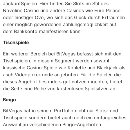
JackpotSpielen. Hier finden Sie Slots im Stil des
Novoline Casino und andere Casinos wie Euro Palace
oder einstiger Ovo, wo sich das Glück durch Erträumen
einer möglich gewordenen Zahlungsmöglichkeit auf
dem Bankkonto manifestieren kann.
Tischspiele
Ein weiterer Bereich bei BitVegas befasst sich mit den
Tischspielen. In diesem Segment werden sowohl
klassische Casino-Spiele wie Roulette und Blackjack als
auch Videopokerrunde angeboten. Für die Spieler, die
dieses Angebot besonders gut nutzen möchten, bietet
die Seite eine Reihe von kostenlosen Spielsitzen an.
Bingo
BitVegas hat in seinem Portfolio nicht nur Slots- und
Tischspiele sondern bietet auch noch ein umfangreiches
Auswahl an verschiedenen Bingo-Angeboten.