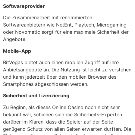
Softwareprovider
Die Zusammenarbeit mit renommierten
Softwareanbietern wie NetEnt, Playtech, Microgaming
oder Novomatic sorgt für eine maximale Sicherheit der
Angebote.
Mobile-App
BitVegas bietet auch einen mobilen Zugriff auf ihre
Anbietsangebote an. Die Nutzung ist leicht zu verstehen
und kann jederzeit über den mobilen Browser des
Smartphones abgeschlossen werden.
Sicherheit und Lizenzierung
Zu Beginn, als dieses Online Casino noch nicht sehr
bekannt war, schienen sich die Sicherheits-Experten
darüber im Klaren, dass die Spieler auf der Seite
genügend Schutz von allen Seiten erwarten durften. Die