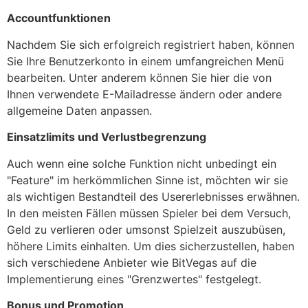
Accountfunktionen
Nachdem Sie sich erfolgreich registriert haben, können
Sie Ihre Benutzerkonto in einem umfangreichen Menü
bearbeiten. Unter anderem können Sie hier die von
Ihnen verwendete E-Mailadresse ändern oder andere
allgemeine Daten anpassen.
Einsatzlimits und Verlustbegrenzung
Auch wenn eine solche Funktion nicht unbedingt ein
"Feature" im herkömmlichen Sinne ist, möchten wir sie
als wichtigen Bestandteil des Usererlebnisses erwähnen.
In den meisten Fällen müssen Spieler bei dem Versuch,
Geld zu verlieren oder umsonst Spielzeit auszubüsen,
höhere Limits einhalten. Um dies sicherzustellen, haben
sich verschiedene Anbieter wie BitVegas auf die
Implementierung eines "Grenzwertes" festgelegt.
Bonus und Promotion